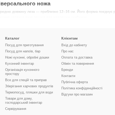
іверсального ножа
ередню довжину леза — приблизно 12–16 см. Його форма поєднує р
а пряма частина леза зручна для нарізання скибками.
товують нержавіючу сталь високої якості, іноді з додаванням вуглецю
Каталог
Клієнтам
ьних моделях леза додатково полірують, що знижує прилипання прод
Посуд для приготування
Вхід до кабінету
ка
Посуд для напоїв, бар
Про нас
ожа має анатомічну форму, завдяки чому зручно лежить у руці. Бала
Ножі кухонні, обробні дошки
Оплата та доставка
нтує безпеку.
Кухонний інвентар
Обмін та повернення
Організація кухонного
Бренди
нь підходять універсальні ножі
простору
Контакти
ктів для салатів.
Все для спецій та приправ
Публічна оферта
Зберігання харчових продуктів
та риби.
Політика конфіденційності
Термопосуд, пляшки для води
Відгуки про магазин
вбасними виробами.
Товари для дому,
елені.
господарський інвентар
Сервірування
ати універсальний ніж