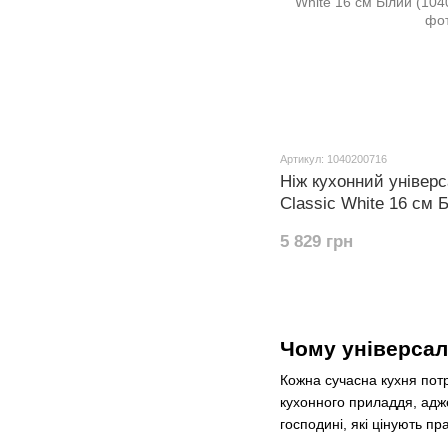
Артикул: 1040200716
Ніж кухонний універ
Classic White 16 см 
5 829 грн
Чому універсаль
Кожна сучасна кухня потр
кухонного приладдя, адже 
господині, які цінують пр