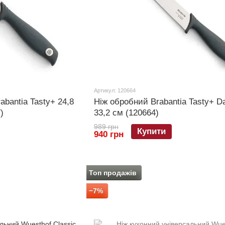
Артикул: 120664
abantia Tasty+ 24,8
Ніж обробний Brabantia Tasty+ D
)
33,2 см (120664)
989 грн
Купити
940 грн
Топ продажів
−7%