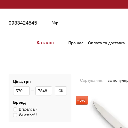
Перейти до основного контенту
0933424545
Укр
Каталог
Про нас
Оплата та доставка
Сортування:
за популя
Ціна, грн
Від Ціна, грн
До Ціна, грн
ОК
−5%
Бренд
Brabantia
2
Wuesthof
8