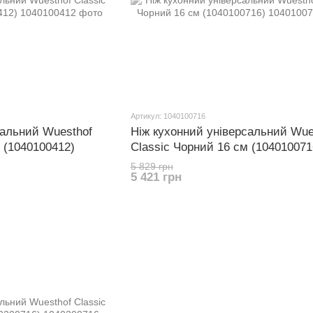
Артикул: 1040100716
сальний Wuesthof
Ніж кухонний універсальний Wue
 (1040100412)
Classic Чорний 16 см (104010071
5 829 грн
5 421 грн