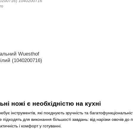
сальний Wuesthof
Білий (1040200716)
ні ножі є необхідністю на кухні
ебує інструментів, які поєднують зручність та багатофункціональніс
підходять для виконання більшості завдань: від нарізки овочів до пі
актичність і комфорт у готуванні.