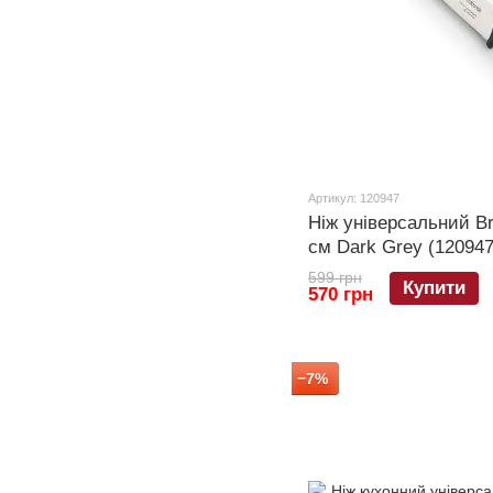
Артикул: 120947
Ніж універсальний Br
см Dark Grey (120947
599 грн
Купити
570 грн
−7%