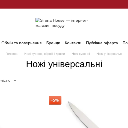
Обмін та повернення
Бренди
Контакти
Публічна оферта
По
Головна
Ножі кухонні, обробні дошки
Ножі кухонні
Ножі універсальні
Ножі універсальні
рністю
−5%