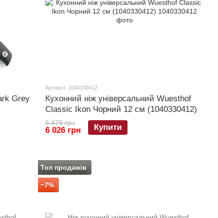
Артикул: 1040330412
ark Grey
Кухонний ніж універсальний Wuesthof
Classic Ikon Чорний 12 см (1040330412)
6 479 грн
Купити
6 026 грн
Топ продажів
−7%