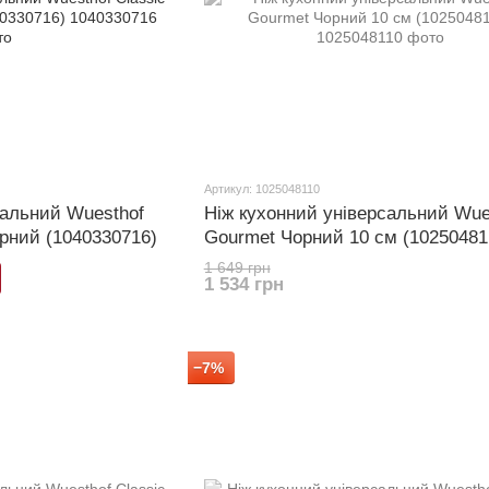
Артикул: 1025048110
сальний Wuesthof
Ніж кухонний універсальний Wue
орний (1040330716)
Gourmet Чорний 10 см (10250481
1 649 грн
1 534 грн
−7%