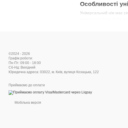
Особливості ун
Універсальний ніж має с
виконувати точні зрізи, 
Матеріал леза
Для виготовлення викорис
довговічність. У преміал
Зручність і ергономі
©2024 - 2026
Графік роботи:
Руків’я універсального н
Пн-Пт: 09:00 - 18:00
Cб-Нд: Вихідний
антиковзне покриття гара
Юридична адреса: 03022, м. Київ, вулиця Козацька, 122
Для яких завда
Приймаємо до оплати
Нарізання овочів і фру
Порціонування м’яса 
Мобільна версія
Робота з сирами, ко
Швидке подрібнення з
Чому варто обр