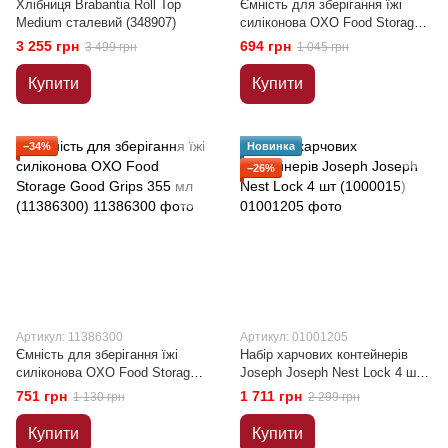
Хлібниця Brabantia Roll Top
Ємність для зберігання їжі
Medium сталевий (348907)
силіконова OXO Food Storage
Good Grips 355 мл (11386000)
3 255 грн
694 грн
3 499 грн
1 045 грн
Купити
Купити
−34%
Новинка
−26%
Артикул: 11386300
Артикул: 01001205
Ємність для зберігання їжі
Набір харчових контейнерів
силіконова OXO Food Storage
Joseph Joseph Nest Lock 4 шт
Good Grips 355 мл (11386300)
(1000015)
751 грн
1 711 грн
1 130 грн
2 299 грн
Купити
Купити