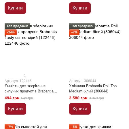
Купити
Купити
Топ продажів
Топ продажів
−24%
−7%
1
Артикул: 122446
Артикул: 306044
Ємність для зберігання
Хлібниця Brabantia Roll Top
сипучих продуктів Brabantia
Medium білий (306044)
Tasty світло-сірий (122446)
494 грн
3 580 грн
649 грн
3 849 грн
Купити
Купити
−7%
−5%