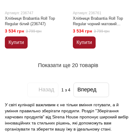
Артикул: 236747
Артикул: 236761
Хлібниця Brabantia Roll Top
Хлібниця Brabantia Roll Top
Regular білий (236747)
Regular чорний матовий
(236761)
3 534 грн
3 534 грн
3 799 грн
3 799 грн
Купити
Купити
Показати ще 20 товарів
Назад
Вперед
1
з 4
У світі кулінарії важливим є не тільки вміння готувати, а й
уміння правильно зберігати продукти. Розділ "Зберігання
харчових продуктів" від Sirena House пропонує широкий вибір
інноваційних та стильних рішень, які допоможуть вам
організувати та зберегти вашу їжу в ідеальному стані.