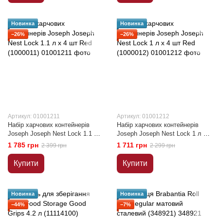
Новинка
Новинка
−26%
−26%
Артикул: 01001211
Артикул: 01001212
Набір харчових контейнерів
Набір харчових контейнерів
Joseph Joseph Nest Lock 1.1 л
Joseph Joseph Nest Lock 1 л х
х 4 шт Red (1000011)
4 шт Red (1000012)
1 785 грн
1 711 грн
2 399 грн
2 299 грн
Купити
Купити
Новинка
Новинка
−44%
−7%