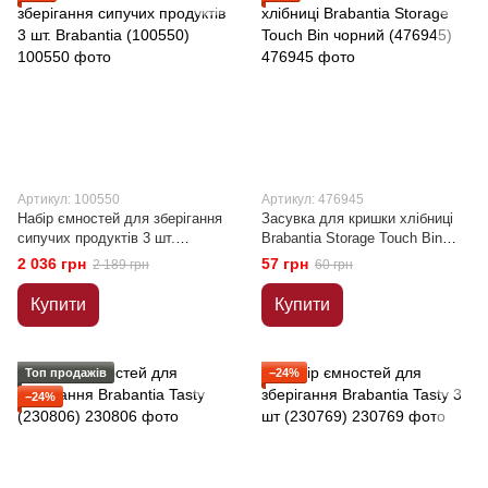
Артикул: 100550
Артикул: 476945
Набір ємностей для зберігання
Засувка для кришки хлібниці
сипучих продуктів 3 шт.
Brabantia Storage Touch Bin
Brabantia (100550)
чорний (476945)
2 036 грн
57 грн
2 189 грн
60 грн
Купити
Купити
Топ продажів
−24%
−24%