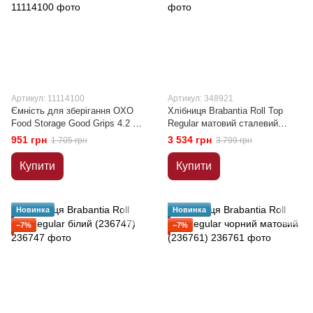
Артикул: 11114100
Артикул: 348921
Ємність для зберігання OXO
Хлібниця Brabantia Roll Top
Food Storage Good Grips 4.2 л
Regular матовий сталевий
(11114100)
(348921)
951 грн
3 534 грн
1 705 грн
3 799 грн
Купити
Купити
Новинка
Новинка
−7%
−7%