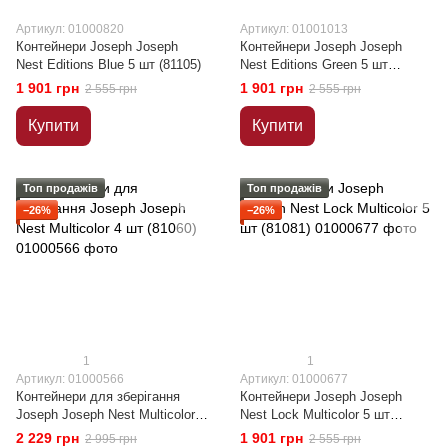
Артикул: 01000820
Артикул: 01001013
Контейнери Joseph Joseph
Контейнери Joseph Joseph
Nest Editions Blue 5 шт (81105)
Nest Editions Green 5 шт
(81127)
1 901 грн
1 901 грн
2 555 грн
2 555 грн
Купити
Купити
Топ продажів
Топ продажів
−26%
−26%
1
1
Артикул: 01000566
Артикул: 01000677
Контейнери для зберігання
Контейнери Joseph Joseph
Joseph Joseph Nest Multicolor 4
Nest Lock Multicolor 5 шт
шт (81060)
(81081)
2 229 грн
1 901 грн
2 995 грн
2 555 грн