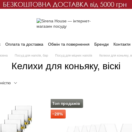
с
Оплата та доставка
Обмін та повернення
Бренди
Контакти
ловна
Посуд для напоїв, бар
Посуд для міцних напоїв
Келихи для коньяку, ві
Келихи для коньяку, віскі
рністю
Топ продажів
−28%