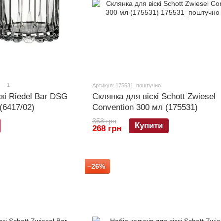
1
Артикул: 175531_поштучно
скі Riedel Bar DSG
Склянка для віскі Schott Zwiesel
(6417/02)
Convention 300 мл (175531)
353 грн
Купити
268 грн
−26%