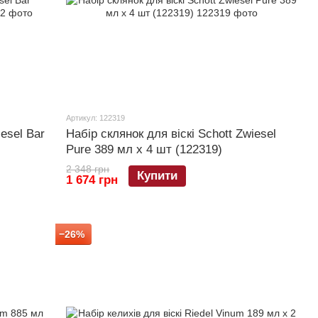
Артикул: 122319
iesel Bar
Набір склянок для віскі Schott Zwiesel
Pure 389 мл х 4 шт (122319)
2 348 грн
Купити
1 674 грн
−26%