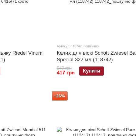
Артикул: 118742_поштучно
ньяку Riedel Vinum
Келих для віскі Schott Zwiesel Ba
71)
Special 322 мл (118742)
547 грн
Купити
417 грн
−26%