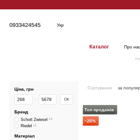
Перейти до основного контенту
0933424545
Укр
Каталог
Про на
Го
Сортування:
за популя
Ціна, грн
Від Ціна, грн
До Ціна, грн
ОК
Топ продажів
Бренд
Schott Zwiesel
23
−26%
Riedel
11
Матеріал