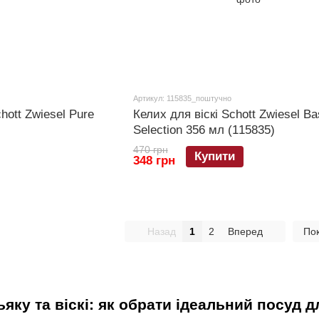
Артикул: 115835_поштучно
hott Zwiesel Pure
Келих для віскі Schott Zwiesel Ba
Selection 356 мл (115835)
470 грн
Купити
348 грн
Назад
1
2
Вперед
Пок
яку та віскі: як обрати ідеальний посуд 