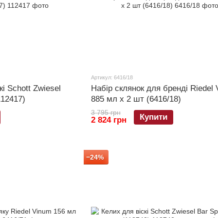
Артикул: 6416/18
кі Schott Zwiesel
Набір склянок для бренді Riedel
112417)
885 мл х 2 шт (6416/18)
3 795 грн
Купити
2 824 грн
−24%