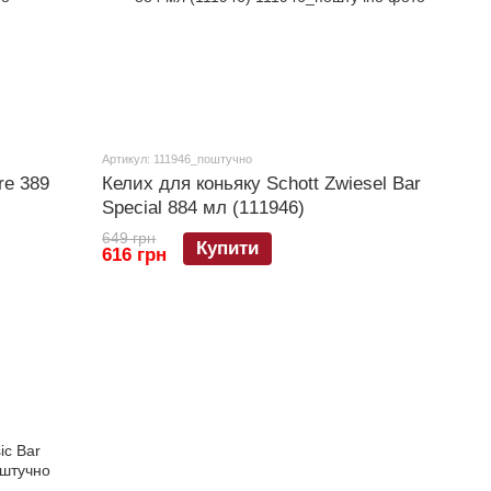
Артикул: 111946_поштучно
re 389
Келих для коньяку Schott Zwiesel Bar
Special 884 мл (111946)
649 грн
Купити
616 грн