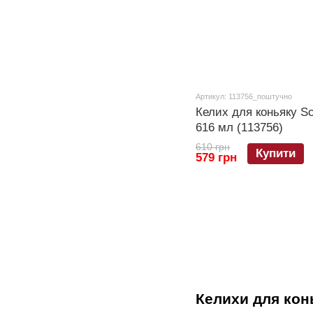
Артикул: 113756_поштучно
Келих для коньяку Sc
616 мл (113756)
610 грн
Купити
579 грн
Келихи для конь