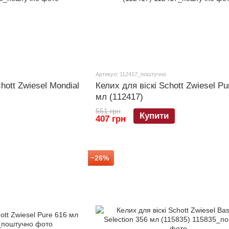
Артикул: 112417_поштучно
hott Zwiesel Mondial
Келих для віскі Schott Zwiesel Pu
мл (112417)
551 грн
Купити
407 грн
−26%