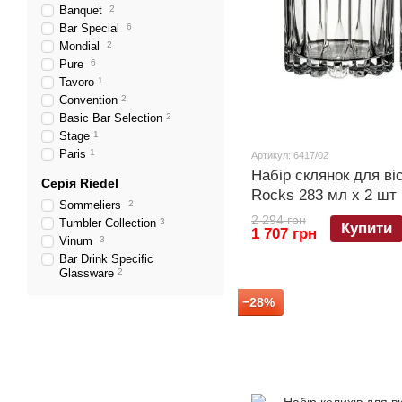
Banquet
2
Bar Special
6
Mondial
2
Pure
6
Tavoro
1
Convention
2
Basic Bar Selection
2
Stage
1
Paris
1
Артикул: 6417/02
Набір склянок для ві
Серія Riedel
Rocks 283 мл х 2 шт 
Sommeliers
2
2 294 грн
Tumbler Collection
3
Купити
1 707 грн
Vinum
3
Bar Drink Specific
Glassware
2
−28%