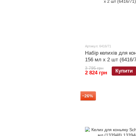
Артикул: 6416/71
Набір келихів для ко
156 мл х 2 шт (6416/
3 795 грн
Купити
2 824 грн
−26%