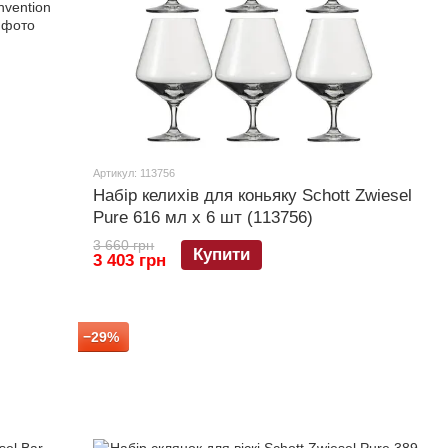
Артикул: 113756
Набір келихів для коньяку Schott Zwiesel
Pure 616 мл х 6 шт (113756)
3 660 грн
Купити
3 403 грн
−29%