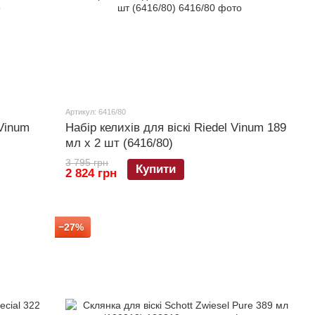
Артикул: 6416/80
 Vinum
Набір келихів для віскі Riedel Vinum 189
мл х 2 шт (6416/80)
3 795 грн
Купити
2 824 грн
−27%