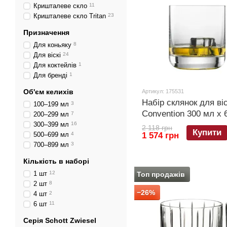
Кришталеве скло
11
Кришталеве скло Tritan
23
Призначення
Для коньяку
8
Для віскі
24
Для коктейлів
1
Для бренді
1
Об'єм келихів
Артикул: 175531
Набір склянок для віс
100–199 мл
3
Convention 300 мл х 
200–299 мл
7
300–399 мл
16
2 118 грн
Купити
500–699 мл
4
1 574 грн
700–899 мл
3
Кількість в наборі
1 шт
12
Топ продажів
2 шт
8
−26%
4 шт
2
6 шт
11
Серія Schott Zwiesel