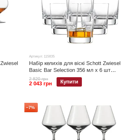
Артикул: 115835
 Zwiesel
Набір келихів для віскі Schott Zwiesel
Basic Bar Selection 356 мл х 6 шт
(115835)
2 820 грн
Купити
2 043 грн
−7%