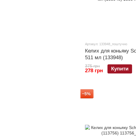
Артикул: 133948_поштучно
Келих для коньяку Sc
511 мл (133948)
375 грн
Купити
278 грн
−5%