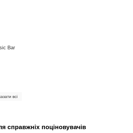
sic Bar
азати всі
для справжніх поціновувачів