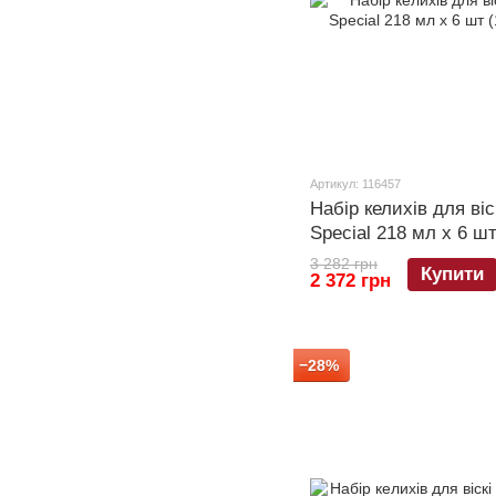
Артикул: 116457
Набір келихів для віс
Special 218 мл х 6 шт
3 282 грн
Купити
2 372 грн
−28%