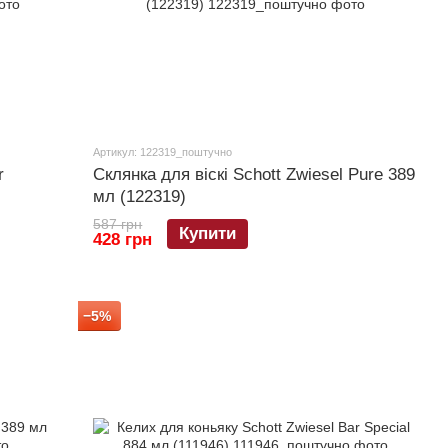
Артикул: 122319_поштучно
r
Склянка для віскі Schott Zwiesel Pure 389
мл (122319)
587 грн
Купити
428 грн
−5%