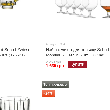
Артикул: 133948
кі Schott Zwiesel
Набір келихів для коньяку Schott
6 шт (175531)
Mondial 511 мл х 6 шт (133948)
2 250 грн
Купити
1 630 грн
Топ продажів
−24%