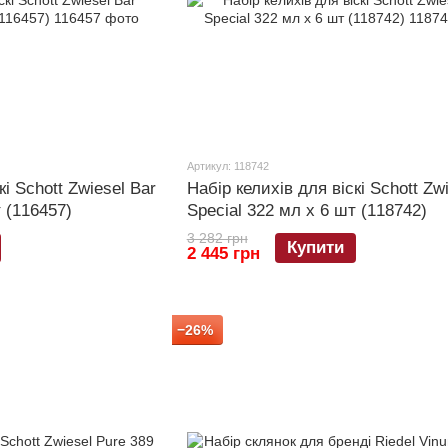
Артикул: 118742
кі Schott Zwiesel Bar
Набір келихів для віскі Schott Zw
 (116457)
Special 322 мл х 6 шт (118742)
3 282 грн
Купити
2 445 грн
−26%