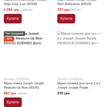
Align Grey 2 шт (40109)
Nest Multicolour (40019)
1 354 грн
757 грн
1 455 грн
995 грн
Купити
Купити
Топ продажів
−24%
Артикул: 01000902
Артикул: 01060091
Мірна ложка Joseph Joseph
Мірна склянка для кухні 2 в 1
Measure-Up Blue (40105)
Joseph Joseph Purple
PMJ011CB
567 грн
270 грн
745 грн
Купити