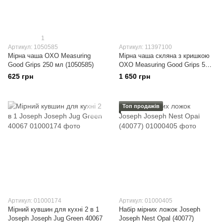
1
Артикул: 1050585
Артикул: 11397100
Мірна чаша OXO Measuring
Мірна чаша скляна з кришкою
Good Grips 250 мл (1050585)
OXO Measuring Good Grips 500
мл 2 предмета (11397100)
625 грн
1 650 грн
Топ продажів
Артикул: 01000174
Артикул: 01000405
Мірний кувшин для кухні 2 в 1
Набір мірних ложок Joseph
Joseph Joseph Jug Green 40067
Joseph Nest Opal (40077)