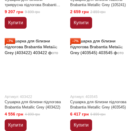
триярусна підлогова Brabantia
Brabantia Metallic Grey (105241)
Grey (476648)
9 207 грн
2 659 грн
9 899 грн
2 859 грн
Купити
Купити
−7%
−7%
Артикул: 403422
Артикул: 403545
Сушарка для білизни підлогова
Сушарка для білизни підлогова
Brabantia Metallic Grey (403422)
Brabantia Metallic Grey (403545)
4 556 грн
6 417 грн
4 899 грн
6 899 грн
Купити
Купити