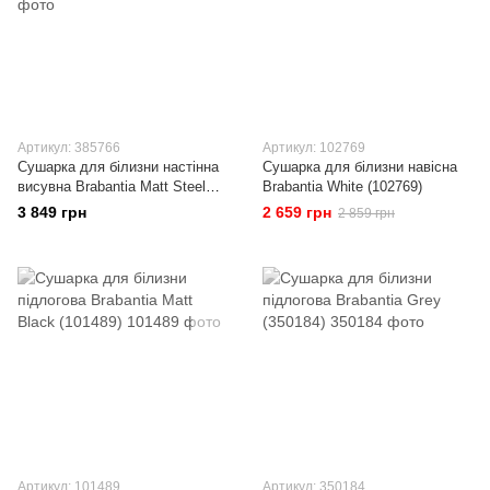
Артикул: 385766
Артикул: 102769
Сушарка для білизни настінна
Сушарка для білизни навісна
висувна Brabantia Matt Steel
Brabantia White (102769)
(385766)
3 849 грн
2 659 грн
2 859 грн
Артикул: 101489
Артикул: 350184