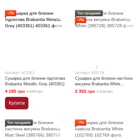
−7%
Топ продажів
−7%
1
Артикул: 403361
Артикул: 385728
Сушарка для білизни підлогова
Сушарка для білизни настінна
Brabantia Metallic Grey (403361)
висувна Brabantia White
(385728)
4 185 грн
2 352 грн
4 499 грн
2 529 грн
Купити
Топ продажів
−7%