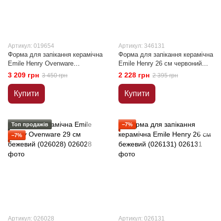
Артикул: 019654
Артикул: 346131
Форма для запікання керамічна
Форма для запікання керамічна
Emile Henry Ovenware
Emile Henry 26 см червоний
блакитний (019654)
(346131)
3 209 грн
2 228 грн
3 450 грн
2 395 грн
Купити
Купити
Топ продажів
−7%
−7%
Артикул: 026028
Артикул: 026131