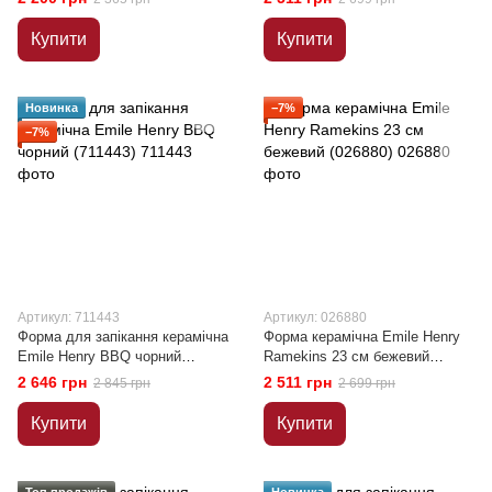
Купити
Купити
Новинка
−7%
−7%
Артикул: 711443
Артикул: 026880
Форма для запікання керамічна
Форма керамічна Emile Henry
Emile Henry BBQ чорний
Ramekins 23 см бежевий
(711443)
(026880)
2 646 грн
2 511 грн
2 845 грн
2 699 грн
Купити
Купити
Топ продажів
Новинка