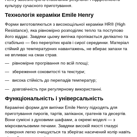
культуру сучасного приготування.
Технологія кераміки Emile Henry
Форми виготовляються з високощільної кераміки HR® (High
Resistance), яка рівномірно розподіляє тепло та поступово
його віддає. Завдяки цьому випічка пропікається делікатно та
стабільно — без перегрітих країв і сирої серединки. Матеріал
стійкий до температурних навантажень, не вбирає запахи та
не впливає на смак страв.
рівномірне прогрівання по всій площі;
збереження соковитості та текстури;
висока стійкість до перепадів температур;
довговічність при регулярному використанні.
Функціональність і універсальність
Керамічні форми для випічки Emile Henry підходять для
приготування пирогів, тартів, запіканок, гратенів та десертів.
Вони сумісні з духовими шафами, а окремі моделі — з
мікрохвильовими печами. Завдяки високій якості глазурі
поверхня легко очищується та зберігає насичений колір навіть