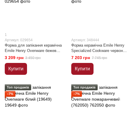
1
Артикул: 029654
Артикул: 348444
Форма для запікання керамічна
Форма керамічна Emile Henry
Emile Henry Ovenware бежевий
Specialized Cookware червоний
(029654)
(348444)
3 209 грн
7 203 грн
3 450 грн
7 745 грн
Купити
Купити
Топ продажів
Топ продажів
−7%
−7%