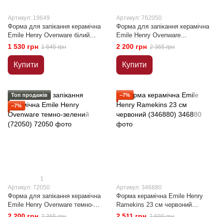
Артикул: 19649
Артикул: 762050
Форма для запікання керамічна
Форма для запікання керамічна
Emile Henry Ovenware білий
Emile Henry Ovenware
(19649)
помаранчевий (762050)
1 530 грн
2 200 грн
1 645 грн
2 365 грн
Купити
Купити
Топ продажів
−7%
−7%
1
Артикул: 72050
Артикул: 346880
Форма для запікання керамічна
Форма керамічна Emile Henry
Emile Henry Ovenware темно-
Ramekins 23 см червоний
зелений (72050)
(346880)
2 200 грн
2 511 грн
2 365 грн
2 699 грн