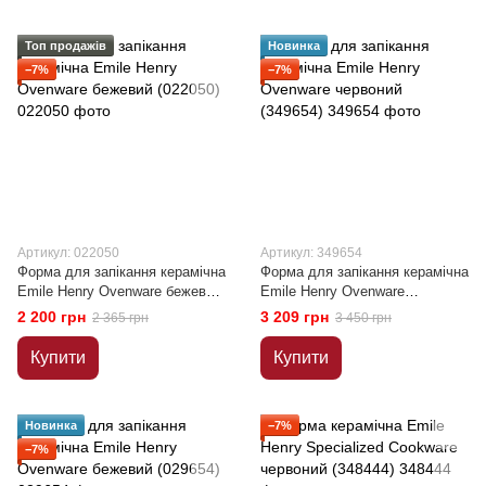
Топ продажів
Новинка
−7%
−7%
Артикул: 022050
Артикул: 349654
Форма для запікання керамічна
Форма для запікання керамічна
Emile Henry Ovenware бежевий
Emile Henry Ovenware
(022050)
червоний (349654)
2 200 грн
3 209 грн
2 365 грн
3 450 грн
Купити
Купити
Новинка
−7%
−7%