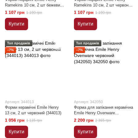
Ramekins 10 см, 2 шт бежевий
Ramekins 10 см, 2 шт червоний
(022010)
(344010)
1 107 грн
1 107 грн
1 190 грн
1 190 грн
Купити
Купити
Топ продажів
Топ продажів
−7%
−7%
Артикул: 344013
Артикул: 342050
Форми керамічні Emile Henry
Форма для запікання керамічна
13 см, 2 шт червоний (344013)
Emile Henry Ovenware
червоний (342050)
1 056 грн
2 200 грн
1 135 грн
2 365 грн
Купити
Купити