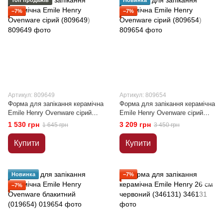
−7%
−7%
Артикул: 809649
Артикул: 809654
Форма для запікання керамічна
Форма для запікання керамічна
Emile Henry Ovenware сірий
Emile Henry Ovenware сірий
(809649)
(809654)
1 530 грн
3 209 грн
1 645 грн
3 450 грн
Купити
Купити
Новинка
−7%
−7%