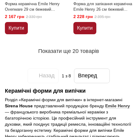
Форма керамічна Emile Henry
Форма для запікання керамічна
Ovenware 29 см бежевий
Emile Henry 26 см бежевий
(026028)
(026131)
2 167 грн
2 228 грн
2 330 грн
2 395 грн
Купити
Купити
Показати ще 20 товарів
Назад
Вперед
1
з 8
Керамічні форми для випічки
Розділ «Керамічні форми для випічки» в інтернет-магазині
Sirena House
представлений продукцією бренду
Emile Henry
— французького виробника преміальної кераміки з
багаторічною історією. Це професійний інструмент для
духовки, який поєднує традиції ремесла, інноваційні технології
та бездоганну естетику. Керамічні форми для випічки Emile
Henry забезпечують стабільний результат і підкреслюють