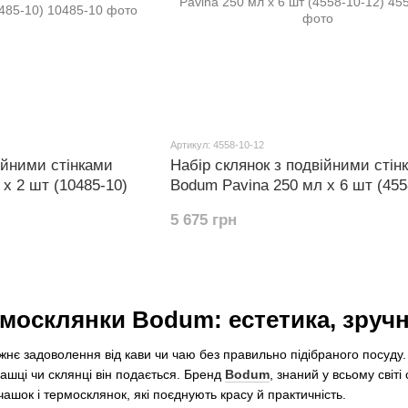
Артикул: 4558-10-12
ійними стінками
Набір склянок з подвійними стін
 х 2 шт (10485-10)
Bodum Pavina 250 мл х 6 шт (455
5 675 грн
москлянки Bodum: естетика, зручні
нє задоволення від кави чи чаю без правильно підібраного посуду
 чашці чи склянці він подається. Бренд
Bodum
, знаний у всьому світ
ашок і термосклянок, які поєднують красу й практичність.