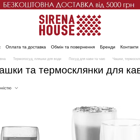
с
Оплата та доставка
Обмін та повернення
Бренди
Контакти
овна
Термопосуд, пляшки для води
Посуд для кави та чаю
Чашки, термоскл
ашки та термосклянки для ка
рністю