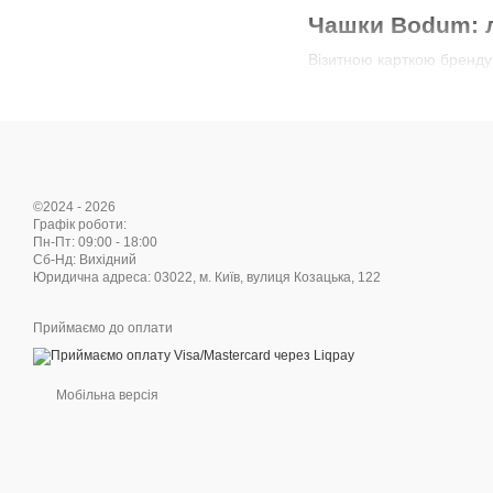
Чашки Bodum: л
Візитною карткою бренду
та довговічністю.
Переваги таких чашок:
Ефект термоса
— зав
Сучасний дизайн
— 
©2024 - 2026
Легкість
— попри міцн
Графік роботи:
Пн-Пт: 09:00 - 18:00
Bodum випускає чашки різ
Cб-Нд: Вихідний
уподобань.
Юридична адреса: 03022, м. Київ, вулиця Козацька, 122
Термосклянки B
Приймаємо до оплати
Активний ритм життя пот
собою — в офіс, дорогу ч
Мобільна версія
Особливості:
Надійна теплоізоляц
Ергономічний дизай