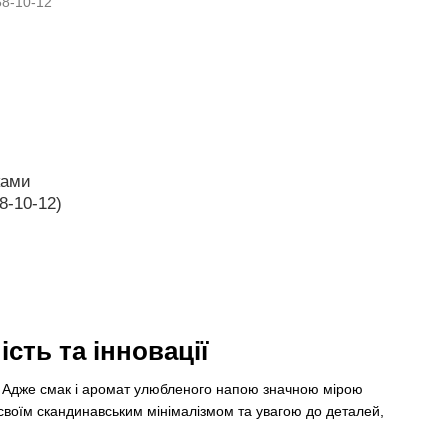
ками
8-10-12)
сть та інновації
. Адже смак і аромат улюбленого напою значною мірою
і своїм скандинавським мінімалізмом та увагою до деталей,