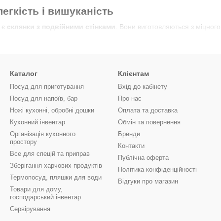
егкість і вишуканість
 є
склянки з подвійними стінками
. Вони виготовляються з міцного
дяки подвійним стінкам напій довше залишається гарячим, а руки 
Каталог
Клієнтам
прозоре скло дозволяє бачити напій, що особливо ефектно під час п
Посуд для приготування
Вхід до кабінету
ість, склянки напрочуд легкі та зручні у використанні.
Посуд для напоїв, бар
Про нас
Ножі кухонні, обробні дошки
Оплата та доставка
них об’ємів: від мініатюрних для еспресо до великих для капучино 
Кухонний інвентар
Обмін та повернення
Організація кухонного
Бренди
odum: ідеальні супутники у місті
простору
Контакти
Все для спецій та приправ
ребує практичних рішень. Саме тому бренд розробив серію
термоск
Публічна оферта
Зберігання харчових продуктів
и на прогулянку.
Політика конфіденційності
Термопосуд, пляшки для води
Відгуки про магазин
Товари для дому,
господарський інвентар
ія
— напій довго зберігає температуру, незалежно від того, гарячи
Сервірування
н
— зручно тримати в руці, посуд не ковзає й підходить для автомоб