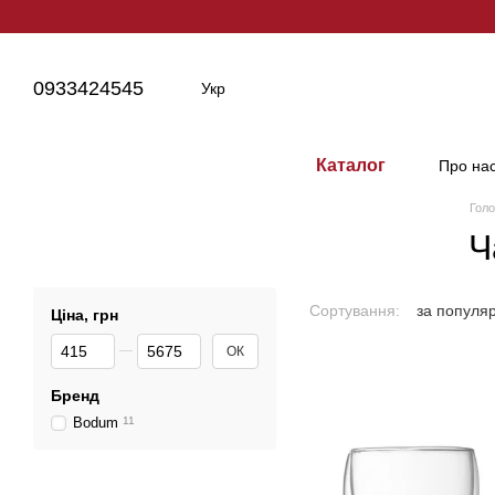
Перейти до основного контенту
0933424545
Укр
Каталог
Про на
Гол
Ч
Сортування:
за популя
Ціна, грн
Від Ціна, грн
До Ціна, грн
ОК
Бренд
Bodum
11