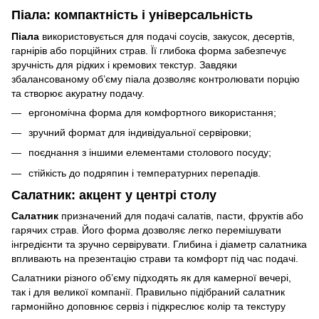
Піала: компактність і універсальність
Піала
використовується для подачі соусів, закусок, десертів,
гарнірів або порційних страв. Її глибока форма забезпечує
зручність для рідких і кремових текстур. Завдяки
збалансованому об’єму піала дозволяє контролювати порцію
та створює акуратну подачу.
ергономічна форма для комфортного використання;
зручний формат для індивідуальної сервіровки;
поєднання з іншими елементами столового посуду;
стійкість до подряпин і температурних перепадів.
Салатник: акцент у центрі столу
Салатник
призначений для подачі салатів, пасти, фруктів або
гарячих страв. Його форма дозволяє легко перемішувати
інгредієнти та зручно сервірувати. Глибина і діаметр салатника
впливають на презентацію страви та комфорт під час подачі.
Салатники різного об’єму підходять як для камерної вечері,
так і для великої компанії. Правильно підібраний салатник
гармонійно доповнює сервіз і підкреслює колір та текстуру