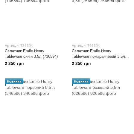
Артикул: 736594
Артикул: 766594
Салатник Emile Henry
Салатник Emile Henry
Tableware синій 3,5л (736594)
Tableware помаранчевий 3,5л
(766594)
2 250 грн
2 250 грн
Новинка
Новинка