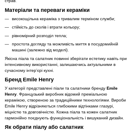
страв.
Матеріали та переваги кераміки
високощільна кераміка з тривалим терміном служби;
стійкість до сколів і втрати кольору;
рівномірний розподіл тепла;
простота догляду та можливість миття в посудомийній
машині (залежно від моделі).
Якісна піала та салатник повинні зберігати естетику навіть при
інтенсивному використанні, залишаючись актуальними в
сучасному інтер’єрі кухні.
Бренд Emile Henry
У категорії представлені піали та салатники бренду
Emile
Henry
. Французький виробник відомий преміальною
керамікою, створеною за традиційними технологіями. Вироби
Emile Henry відрізняються глибокими відтінками глазурі,
міцністю та довговічністю. Кожна піала та кожен салатник
гармонійно поєднують функціональність і вишуканий дизайн.
Як обрати піалу або салатник