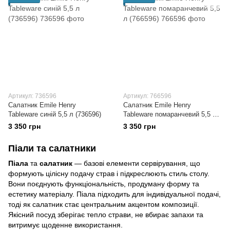
Артикул: 736596
Артикул: 766596
Салатник Emile Henry
Салатник Emile Henry
Tableware синій 5,5 л (736596)
Tableware помаранчевий 5,5 л
(766596)
3 350 грн
3 350 грн
Піали та салатники
Піала
та
салатник
— базові елементи сервірування, що
формують цілісну подачу страв і підкреслюють стиль столу.
Вони поєднують функціональність, продуману форму та
естетику матеріалу. Піала підходить для індивідуальної подачі,
тоді як салатник стає центральним акцентом композиції.
Якісний посуд зберігає тепло страви, не вбирає запахи та
витримує щоденне використання.