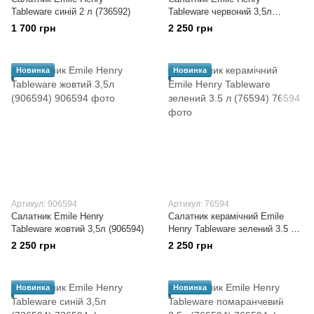
Tableware синій 2 л (736592)
Tableware червоний 3,5л
(346594)
1 700 грн
2 250 грн
Новинка
Новинка
Артикул: 906594
Артикул: 76594
Салатник Emile Henry
Салатник керамічний Emile
Tableware жовтий 3,5л (906594)
Henry Tableware зелений 3.5 л
(76594)
2 250 грн
2 250 грн
Новинка
Новинка