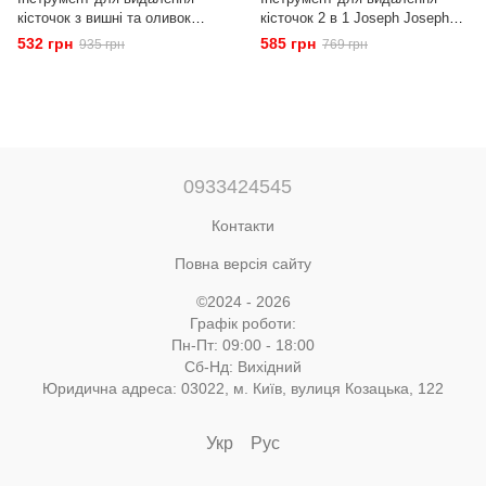
кісточок з вишні та оливок
кісточок 2 в 1 Joseph Joseph
OXO Fruit & Vegetables Good
Tweezy (1000066)
532 грн
585 грн
935 грн
769 грн
Grips (11316300)
0933424545
Контакти
Повна версія сайту
©2024 - 2026
Графік роботи:
Пн-Пт: 09:00 - 18:00
Cб-Нд: Вихідний
Юридична адреса: 03022, м. Київ, вулиця Козацька, 122
Укр
Рус