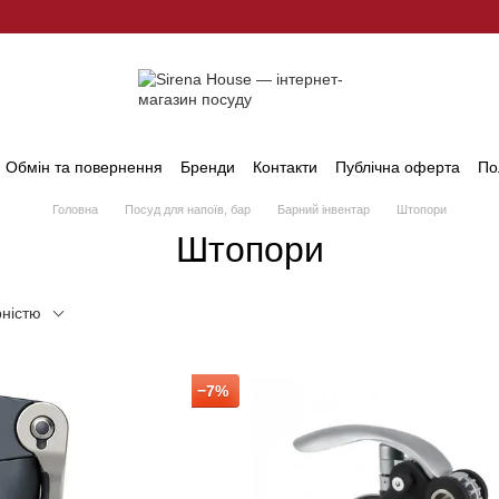
Обмін та повернення
Бренди
Контакти
Публічна оферта
По
Головна
Посуд для напоїв, бар
Барний інвентар
Штопори
Штопори
рністю
−7%