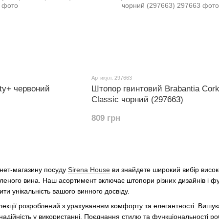
Артикул: 297663
sty+ червоний
Штопор гвинтовий Brabantia Cor
Classic чорний (297663)
809 грн
рнет-магазину посуду
Sirena House
ви знайдете широкий вибір висок
леного вина. Наш асортимент включає штопори різних дизайнів і фу
ити унікальність вашого винного досвіду.
екції розроблений з урахуванням комфорту та елегантності. Вишукан
 надійність у використанні. Поєднання стилю та функціональності 