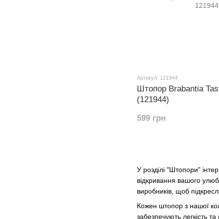
Артикул: 121944
Штопор Brabantia Ta
(121944)
599 грн
У розділі "Штопори" інте
відкривання вашого улюб
виробників, щоб підкресл
Кожен штопор з нашої кол
забезпечують легкість та