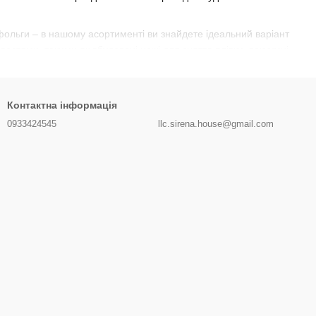
фольги – в нашому асортименті ви знайдете ідеальний варіант
тями, такими як вбудовані ножі для зняття плівки, вакуумні
se допоможуть вам зробити це з легкістю та елегантністю. Вони
існого вина та увагу до деталей.
Контактна інформація
. Відкрийте для себе світ ароматів та смаків вашого
0933424545
llc.sirena.house@gmail.com