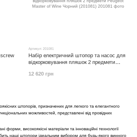
Артикул: 201081
kscrew
Набір електричний штопор та насос для
відкорковування пляшок 2 предмети
Peugeot Master of Wine Чорний (201081)
12 620 грн
оякісних штопорів, призначених для легкого та елегантного
нкціональних можливостей, представлені від провідних
і форми, високоякісні матеріали та інноваційні технології
робить наші штопори ідеальним вибором для будь-якого винного