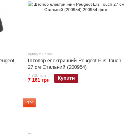
Артикул: 200954
eugeot
Штопор електричний Peugeot Elis Touch
27 см Стальний (200954)
7 700 грн
Купити
7 161 грн
−7%