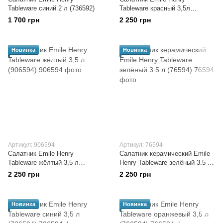
Tableware синий 2 л (736592)
Tableware красный 3,5л
(346594)
1 700 грн
2 250 грн
Новинка
Новинка
Артикул: 906594
Артикул: 76594
Салатник Emile Henry
Салатник керамический Emile
Tableware жёлтый 3,5 л
Henry Tableware зелёный 3.5 л
(906594)
(76594)
2 250 грн
2 250 грн
Новинка
Новинка