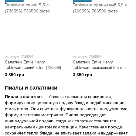
Артикул: 736596
Артикул: 766596
Салатник Emile Henry
Салатник Emile Henry
Tableware синий 5,5 л (736596)
Tableware оранжевый 5,5 л
(766596)
3 350 грн
3 350 грн
Пиалы и салатники
Пиала
и
салатник
— базовые элементы сервировки,
формирующие целостную подачу блюд и подчёркивающие
стиль стола. Они сочетают функциональность, продуманную
форму и эстетику материала. Пиала подходит для
индивидуальной подачи, тогда как салатник становится
центральным акцентом композиции. Качественная посуда
сохраняет тепло блюда, не впитывает запахи и выдерживает