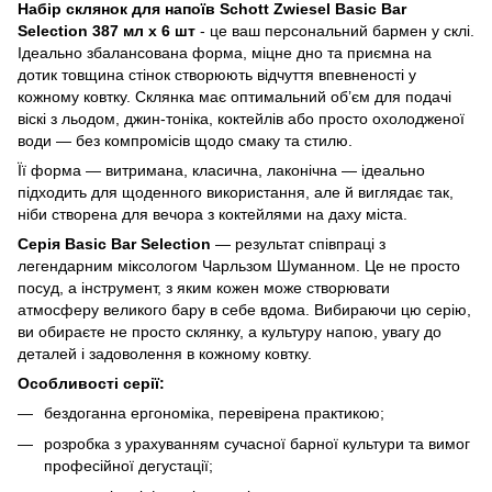
Набір склянок для напоїв Schott Zwiesel Basic Bar
Selection 387 мл х 6 шт
- це ваш персональний бармен у склі.
Ідеально збалансована форма, міцне дно та приємна на
дотик товщина стінок створюють відчуття впевненості у
кожному ковтку. Склянка має оптимальний об’єм для подачі
віскі з льодом, джин-тоніка, коктейлів або просто охолодженої
води — без компромісів щодо смаку та стилю.
Її форма — витримана, класична, лаконічна — ідеально
підходить для щоденного використання, але й виглядає так,
ніби створена для вечора з коктейлями на даху міста.
Серія Basic Bar Selection
— результат співпраці з
легендарним міксологом Чарльзом Шуманном. Це не просто
посуд, а інструмент, з яким кожен може створювати
атмосферу великого бару в себе вдома. Вибираючи цю серію,
ви обираєте не просто склянку, а культуру напою, увагу до
деталей і задоволення в кожному ковтку.
Особливості серії:
бездоганна ергономіка, перевірена практикою;
розробка з урахуванням сучасної барної культури та вимог
професійної дегустації;