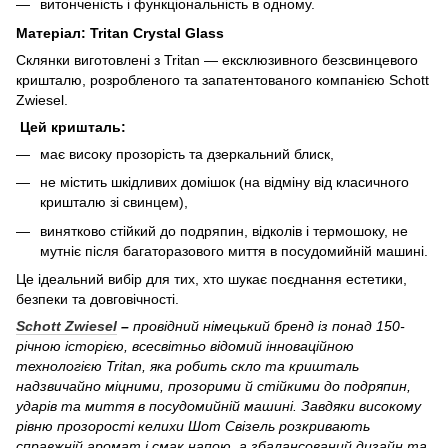
витонченість і функціональність в одному.
Матеріал: Tritan Crystal Glass
Склянки виготовлені з Tritan — ексклюзивного безсвинцевого
кришталю, розробленого та запатентованого компанією Schott
Zwiesel.
Цей кришталь:
має високу прозорість та дзеркальний блиск,
не містить шкідливих домішок (на відміну від класичного
кришталю зі свинцем),
винятково стійкий до подряпин, відколів і термошоку, не
мутніє після багаторазового миття в посудомийній машині.
Це ідеальний вибір для тих, хто шукає поєднання естетики,
безпеки та довговічності.
Schott Zwiesel
–
провідний німецький бренд із понад 150-
річною історією, всесвітньо відомий інноваційною
технологією Tritan, яка робить скло та кришталь
надзвичайно міцними, прозорими й стійкими до подряпин,
ударів та миття в посудомийній машині. Завдяки високому
рівню прозорості келихи Шот Свізель розкривають
справжній аромат і смак напою, а збалансований дизайн та