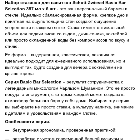
Набор стаканов для напитков Schott Zwiesel Basic Bar
Selection 387 мл х 6 шт
- это ваш персональный бармен в
стекле. Идеально сбалансированная форма, крепкое дно и
приятная на ощупь толщина стен создают ощущение
уверенности в каждом глотке. Стакан имеет оптимальный
объем для подачи виски со льдом, джин-тоника, коктейлей
или просто охлажденной воды без компромиссов по вкусу и
стилю.
Ее форма – выдержанная, классическая, лаконичная –
идеально подходит для ежедневного использования, но и
выглядит так, будто создана для вечера с коктейлями на
крыше города.
Серия Basic Bar Selection
– результат сотрудничества с
легендарным миксологом Чарльзом Шуманном. Это не просто
посуда, а инструмент, с которым каждый может создавать
атмосферу большого бара у себя дома. Выбирая эту серию,
вы выбираете не просто стакан, а культуру напитка, внимание
к деталям и удовольствиям в каждом глотке.
Особенности серии:
безупречная эргономика, проверенная практикой;
разработка с учетом современной барной культуры и