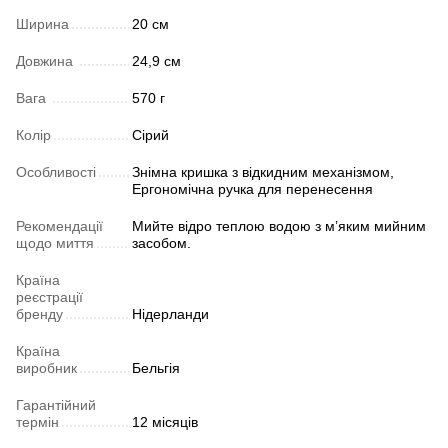
Ширина
20 см
Довжина
24,9 см
Вага
570 г
Колір
Сірий
Особливості
Знімна кришка з відкидним механізмом,
Ергономічна ручка для перенесення
Рекомендації
Мийте відро теплою водою з м’яким мийним
щодо миття
засобом.
Країна
реєстрації
бренду
Нідерланди
Країна
виробник
Бельгія
Гарантійний
термін
12 місяців