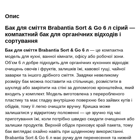
Опис
Бак для сміття Brabantia Sort & Go 6 л сірий —
компактний бак для органічних відходів і
сортування
Бак для сміття Brabantia Sort & Go 6 л
— це компактна
модель для кухні, ванної кімнати, офісу або робочої зони.
Об’єм 6 л добре підходить для органічних кухонних відходів:
очищень овочів і фруктів, залишків їжі, кавової гущі, чайної
заварки та іншого дрібного сміття. Завдяки невеликому
розміру бак можна поставити на стільницю, розмістити в
шухляді або закріпити на стіні за допомогою кронштейна, який
входить у комплект. Модель виготовлена з переробленого
пластику та має гладку внутрішню поверхню без зайвих кутів і
обідків, тому її легко очищати вручну. Кришка може
залишатися у відкритому положенні — це зручно під час
приготування їжі, коли потрібно швидко скидати очищення або
залишки продуктів. Верхній обідок приховує край пакета, тому
бак виглядає охайно навіть при щоденному використанні.
Brabantia Sort & Go 6 л має ручку для перенесення та нижній