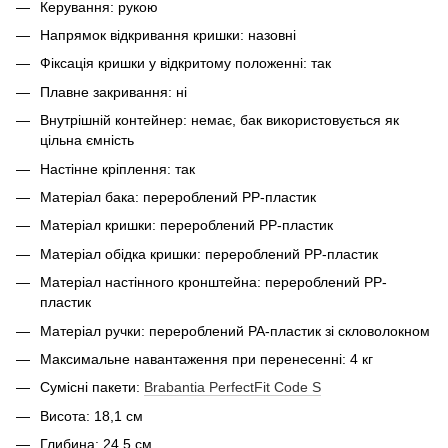
Керування: рукою
Напрямок відкривання кришки: назовні
Фіксація кришки у відкритому положенні: так
Плавне закривання: ні
Внутрішній контейнер: немає, бак використовується як
цільна ємність
Настінне кріплення: так
Матеріал бака: перероблений PP-пластик
Матеріал кришки: перероблений PP-пластик
Матеріал обідка кришки: перероблений PP-пластик
Матеріал настінного кронштейна: перероблений PP-
пластик
Матеріал ручки: перероблений PA-пластик зі скловолокном
Максимальне навантаження при перенесенні: 4 кг
Сумісні пакети:
Brabantia PerfectFit Code S
Висота: 18,1 см
Глибина: 24,5 см