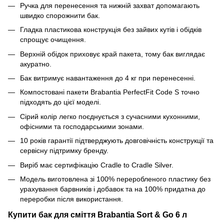
Ручка для перенесення та нижній захват допомагають
швидко спорожнити бак.
Гладка пластикова конструкція без зайвих кутів і обідків
спрощує очищення.
Верхній обідок приховує край пакета, тому бак виглядає
акуратно.
Бак витримує навантаження до 4 кг при перенесенні.
Компостовані пакети Brabantia PerfectFit Code S точно
підходять до цієї моделі.
Сірий колір легко поєднується з сучасними кухонними,
офісними та господарськими зонами.
10 років гарантії підтверджують довговічність конструкції та
сервісну підтримку бренду.
Виріб має сертифікацію Cradle to Cradle Silver.
Модель виготовлена зі 100% переробленого пластику без
урахування барвників і добавок та на 100% придатна до
переробки після використання.
Купити бак для сміття Brabantia Sort & Go 6 л