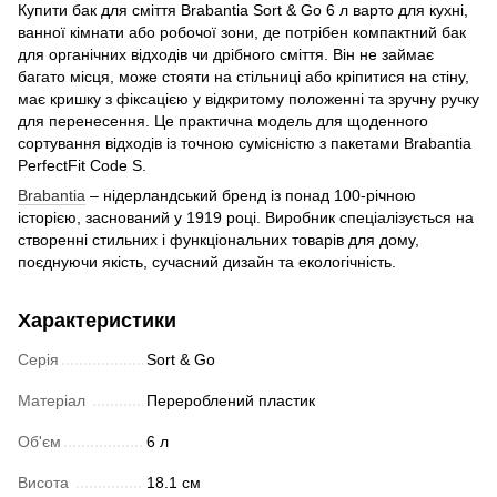
Купити бак для сміття Brabantia Sort & Go 6 л варто для кухні,
ванної кімнати або робочої зони, де потрібен компактний бак
для органічних відходів чи дрібного сміття. Він не займає
багато місця, може стояти на стільниці або кріпитися на стіну,
має кришку з фіксацією у відкритому положенні та зручну ручку
для перенесення. Це практична модель для щоденного
сортування відходів із точною сумісністю з пакетами Brabantia
PerfectFit Code S.
Brabantia
– нідерландський бренд із понад 100-річною
історією, заснований у 1919 році. Виробник спеціалізується на
створенні стильних і функціональних товарів для дому,
поєднуючи якість, сучасний дизайн та екологічність.
Характеристики
Серія
Sort & Go
Матеріал
Перероблений пластик
Об'єм
6 л
Висота
18.1 см