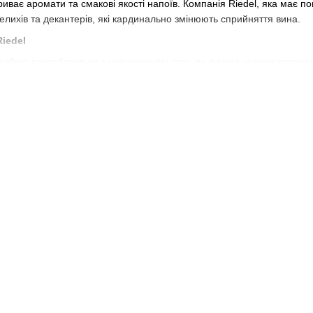
иває аромати та смакові якості напоїв. Компанія Riedel, яка має пон
келихів та декантерів, які кардинально змінюють сприйняття вина.
Riedel
meliers розробляється з урахуванням того, як форма келиха вплива
ів винограду, що сприяють розкриттю смакових якостей напою. Напр
я міцніших вин, таких як каберне совіньйон, келих має ширше дно д
есуарів
ії є декантери, які допомагають вину "дихати". Це особливо важлив
антери з серії Sommeliers сприяють м'якості та гармонії смаку, усув
и та сомельє-ножі, які ідеально поєднуються з
келихами
та декантер
ість
, але й естетика мають значення в серії Sommeliers. Кожен елемен
 свята або професійної дегустації. Попри преміум-якість, продукція 
еру за допомогою правильно підібраної посуди.
del — це не просто келихи та декантери, це ключ до повного сприйн
ення посуди та естетичне задоволення від використання.