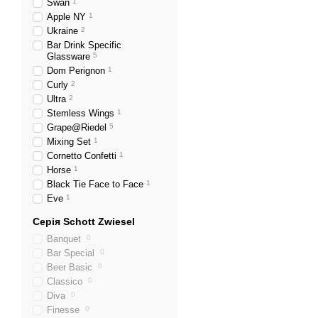
Swan
1
Apple NY
1
Ukraine
2
Bar Drink Specific
Glassware
5
Dom Perignon
1
Curly
2
Ultra
2
Stemless Wings
1
Grape@Riedel
5
Mixing Set
1
Cornetto Confetti
1
Horse
1
Black Tie Face to Face
1
Eve
1
Серія Schott Zwiesel
Banquet
0
Bar Special
0
Beer Basic
0
Classico
0
Diva
0
Finesse
0