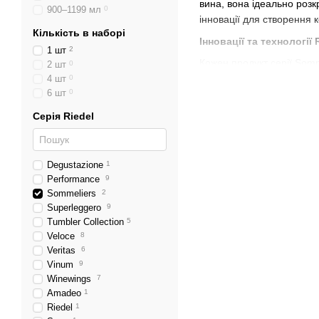
вина, вона ідеально розкр
900–1199 мл
0
інновації для створення 
Кількість в наборі
Інновації та технології 
1 шт
2
Кожен продукт серії Som
2 шт
0
створені для різних сорт
4 шт
0
6 шт
0
підкреслити аромат, а дл
Роль декантерів та акс
Серія Riedel
Важливою частиною колекц
смаки після аерації. Дек
Degustazione
1
аксесуари, такі як пробк
Performance
9
Естетика та преміум-як
Sommeliers
2
Superleggero
9
Не лише функціональність
Tumbler Collection
5
ідеальним для будь-якого
Veloce
8
вина та створену атмосф
Veritas
6
Vinum
9
Серія Sommeliers від Rie
Winewings
7
науковий підхід до створ
Amadeo
1
Riedel
1