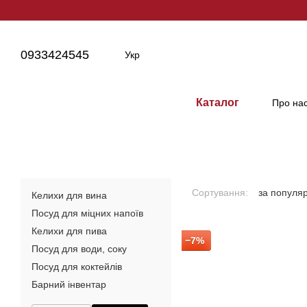
Перейти до основного контенту
0933424545
Укр
Каталог
Про на
Сортування:
за популя
Келихи для вина
Посуд для міцних напоїв
Келихи для пива
−7%
Посуд для води, соку
Посуд для коктейлів
Барний інвентар