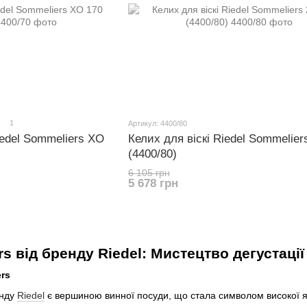
1
Артикул: 4400/80
iedel Sommeliers XO
Келих для віскі Riedel Sommelier
(4400/80)
6 105 грн
5 678 грн
s від бренду Riedel: Мистецтво дегустації
ers
енду
Riedel
є вершиною винної посуди, що стала символом високої як