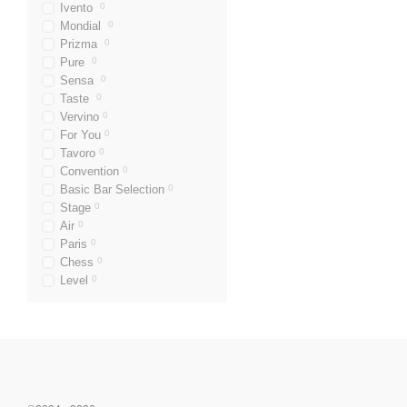
Ivento
0
Mondial
0
Prizma
0
Pure
0
Sensa
0
Taste
0
Vervino
0
For You
0
Tavoro
0
Convention
0
Basic Bar Selection
0
Stage
0
Air
0
Paris
0
Chess
0
Level
0