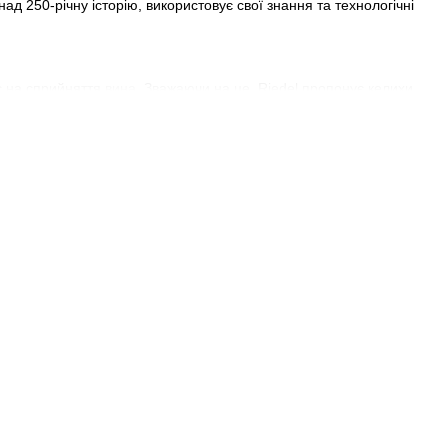
ад 250-річну історію, використовує свої знання та технологічні
є на сприйняття
вина
. Зважаючи на це, Riedel пропонує келихи,
иклад, келихи для піно нуар мають вузьке горло, щоб
ля кращого розкриття смаку.
о для червоних вин, які розкривають всі свої аромати та
аючи жорсткість та посилюючи повноту. Крім того, серія включає
ом.
т колекції виглядає елегантно та витончено, що робить його
Riedel доступна для всіх, хто цінує справжнє задоволення від
яття смаку та аромату вина. Продукція Riedel ідеально поєднує