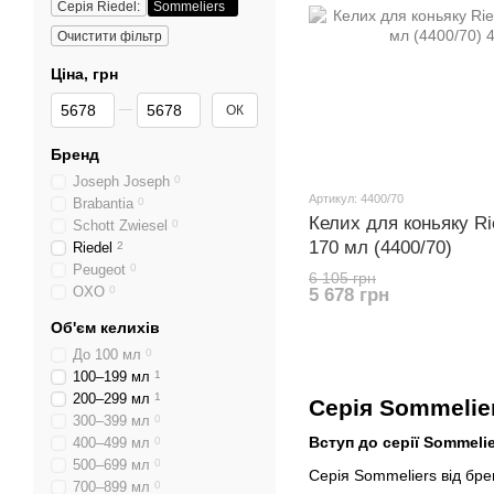
Серія Riedel:
Sommeliers
Очистити фільтр
Ціна, грн
Від Ціна, грн
До Ціна, грн
ОК
Бренд
Joseph Joseph
0
Артикул: 4400/70
Brabantia
0
Келих для коньяку R
Schott Zwiesel
0
170 мл (4400/70)
Riedel
2
Peugeot
0
6 105 грн
OXO
0
5 678 грн
Об'єм келихів
До 100 мл
0
100–199 мл
1
200–299 мл
1
Серія Sommelier
300–399 мл
0
Вступ до серії Sommeli
400–499 мл
0
500–699 мл
0
Серія Sommeliers від бр
700–899 мл
0