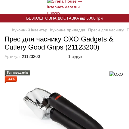
БЕЗКОШТОВНА ДОСТАВКА від 5000 грн
Кухонний інвентар
Кухонне приладдя
Преси для часнику
П
Прес для часнику OXO Gadgets &
Cutlery Good Grips (21123200)
Артикул:
21123200
1 відгук
Топ продажів
−43%