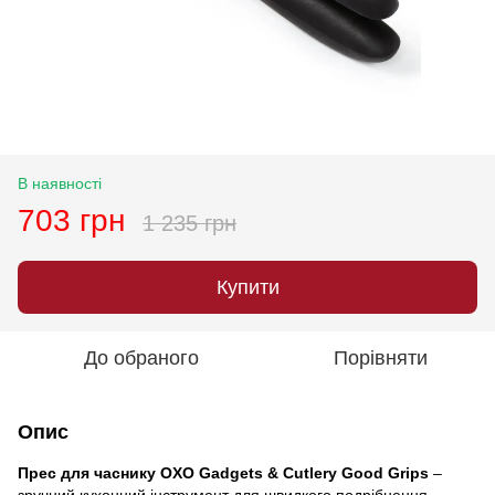
В наявності
703 грн
1 235 грн
Купити
До обраного
Порівняти
Опис
Прес для часнику OXO Gadgets & Cutlery Good Grips
–
зручний кухонний інструмент для швидкого подрібнення