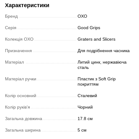
Характеристики
Бренд
OXO
Серія
Good Grips
Колекція OXO
Graters and Slicers
Призначення
Для подрібнення часника
Матеріал
Литий цинк, нержавіюча
сталь
Матеріал ручки
Пластик з Soft Grip
покриттям
Колір основний
Сталевий
Колір руків’я
Чорний
Загальна довжина
17.8 см
Загальна ширина
5 см