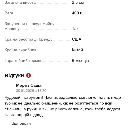
Загальна висота
2.5 см
Вага
400 г
Занурення в посудомийну
машину
Так
Країна реєстрації бренду
США
Країна виробник
Китай
Гарантійний термін
6 місяців
Відгуки
1
Мороз Саша
30.01.2026 в 18:20
Чудовий інструмент! Часник видавлюється легко, навіть якщо
зубчик не ідеально очищений, сік не розлітається по всій
стільниці, а ручки м’які, не ріжуть долоню, коли треба додати
кілька порцій підряд.
Відповісти