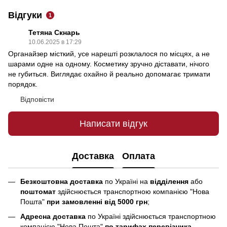
Відгуки
1
Тетяна Скнарь
10.06.2025 в 17:29
Органайзер місткий, усе нарешті розклалося по місцях, а не
шарами одне на одному. Косметику зручно діставати, нічого
не губиться. Виглядає охайно й реально допомагає тримати
порядок.
Відповісти
Написати відгук
Доставка
Оплата
Безкоштовна доставка
по Україні на
відділення
або
поштомат
здійснюється транспортною компанією "Нова
Пошта"
при замовленні від 5000 грн
;
Адресна доставка
по Україні здійснюється транспортною
компанією "Нова Пошта"
по тарифах перевізника
.