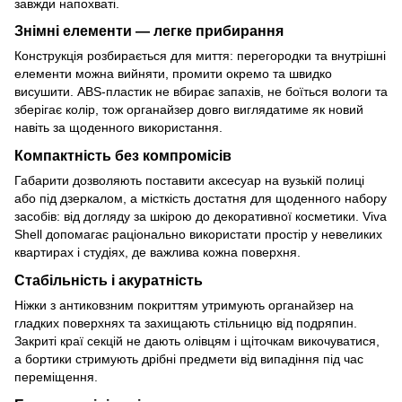
завжди напохваті.
Знімні елементи — легке прибирання
Конструкція розбирається для миття: перегородки та внутрішні
елементи можна вийняти, промити окремо та швидко
висушити. ABS-пластик не вбирає запахів, не боїться вологи та
зберігає колір, тож органайзер довго виглядатиме як новий
навіть за щоденного використання.
Компактність без компромісів
Габарити дозволяють поставити аксесуар на вузькій полиці
або під дзеркалом, а місткість достатня для щоденного набору
засобів: від догляду за шкірою до декоративної косметики. Viva
Shell допомагає раціонально використати простір у невеликих
квартирах і студіях, де важлива кожна поверхня.
Стабільність і акуратність
Ніжки з антиковзним покриттям утримують органайзер на
гладких поверхнях та захищають стільницю від подряпин.
Закриті краї секцій не дають олівцям і щіточкам викочуватися,
а бортики стримують дрібні предмети від випадіння під час
переміщення.