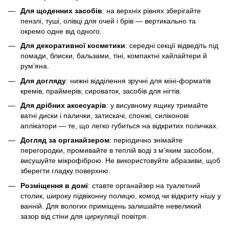
Для щоденних засобів
: на верхніх рівнях зберігайте
пензлі, туші, олівці для очей і брів — вертикально та
окремо одне від одного.
Для декоративної косметики
: середні секції відведіть під
помади, блиски, бальзами, тіні, компактні хайлайтери й
рум’яна.
Для догляду
: нижні відділення зручні для міні-форматів
кремів, праймерів, сироваток, засобів для нігтів.
Для дрібних аксесуарів
: у висувному ящику тримайте
ватні диски і палички, затискачі, спонжі, силіконові
аплікатори — те, що легко губиться на відкритих поличках.
Догляд за органайзером
: періодично знімайте
перегородки, промивайте в теплій воді з м’яким засобом,
висушуйте мікрофіброю. Не використовуйте абразиви, щоб
зберегти гладку поверхню.
Розміщення в домі
: ставте органайзер на туалетний
столик, широку підвіконну полицю, комод чи відкриту нішу у
ванній. Для вологих приміщень залишайте невеликий
зазор від стіни для циркуляції повітря.