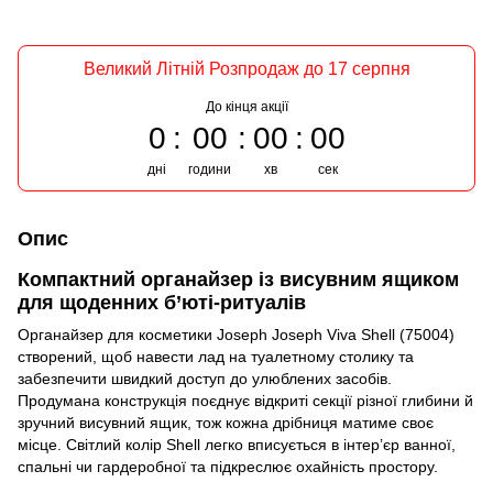
Великий Літній Розпродаж до 17 серпня
До кінця акції
0
00
00
00
дні
години
хв
сек
Опис
Компактний органайзер із висувним ящиком
для щоденних б’юті-ритуалів
Органайзер для косметики Joseph Joseph Viva Shell (75004)
створений, щоб навести лад на туалетному столику та
забезпечити швидкий доступ до улюблених засобів.
Продумана конструкція поєднує відкриті секції різної глибини й
зручний висувний ящик, тож кожна дрібниця матиме своє
місце. Світлий колір Shell легко вписується в інтер’єр ванної,
спальні чи гардеробної та підкреслює охайність простору.