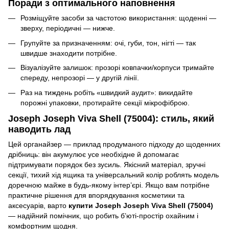
Поради з оптимального наповнення
Розміщуйте засоби за частотою використання: щоденні —
зверху, періодичні — нижче.
Групуйте за призначенням: очі, губи, тон, нігті — так
швидше знаходити потрібне.
Візуалізуйте залишок: прозорі ковпачки/корпуси тримайте
спереду, непрозорі — у другій лінії.
Раз на тиждень робіть «швидкий аудит»: викидайте
порожні упаковки, протирайте секції мікрофіброю.
Joseph Joseph Viva Shell (75004): стиль, який
наводить лад
Цей органайзер — приклад продуманого підходу до щоденних
дрібниць: він акумулює усе необхідне й допомагає
підтримувати порядок без зусиль. Якісний матеріал, зручні
секції, тихий хід ящика та універсальний колір роблять модель
доречною майже в будь-якому інтер’єрі. Якщо вам потрібне
практичне рішення для впорядкування косметики та
аксесуарів, варто
купити Joseph Joseph Viva Shell (75004)
— надійний помічник, що робить б’юті-простір охайним і
комфортним щодня.