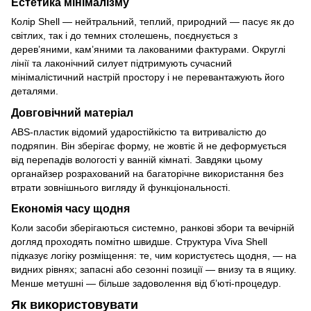
Естетика мінімалізму
Колір Shell — нейтральний, теплий, природний — пасує як до
світлих, так і до темних столешень, поєднується з
дерев’яними, кам’яними та лакованими фактурами. Округлі
лінії та лаконічний силует підтримують сучасний
мінімалістичний настрій простору і не перевантажують його
деталями.
Довговічний матеріал
ABS-пластик відомий ударостійкістю та витривалістю до
подряпин. Він зберігає форму, не жовтіє й не деформується
від перепадів вологості у ванній кімнаті. Завдяки цьому
органайзер розрахований на багаторічне використання без
втрати зовнішнього вигляду й функціональності.
Економія часу щодня
Коли засоби зберігаються системно, ранкові збори та вечірній
догляд проходять помітно швидше. Структура Viva Shell
підказує логіку розміщення: те, чим користуєтесь щодня, — на
видних рівнях; запасні або сезонні позиції — внизу та в ящику.
Менше метушні — більше задоволення від б’юті-процедур.
Як використовувати