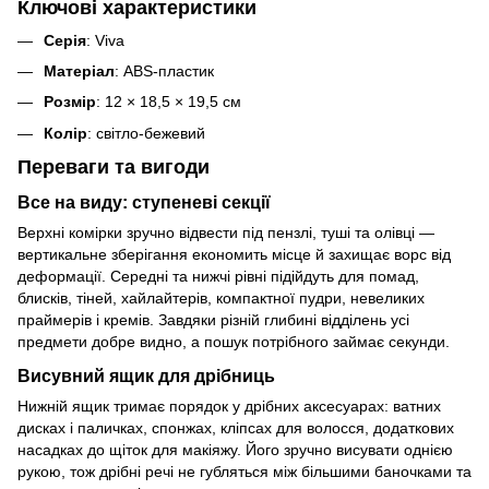
Ключові характеристики
Серія
: Viva
Матеріал
: ABS-пластик
Розмір
: 12 × 18,5 × 19,5 см
Колір
: світло-бежевий
Переваги та вигоди
Все на виду: ступеневі секції
Верхні комірки зручно відвести під пензлі, туші та олівці —
вертикальне зберігання економить місце й захищає ворс від
деформації. Середні та нижчі рівні підійдуть для помад,
блисків, тіней, хайлайтерів, компактної пудри, невеликих
праймерів і кремів. Завдяки різній глибині відділень усі
предмети добре видно, а пошук потрібного займає секунди.
Висувний ящик для дрібниць
Нижній ящик тримає порядок у дрібних аксесуарах: ватних
дисках і паличках, спонжах, кліпсах для волосся, додаткових
насадках до щіток для макіяжу. Його зручно висувати однією
рукою, тож дрібні речі не губляться між більшими баночками та