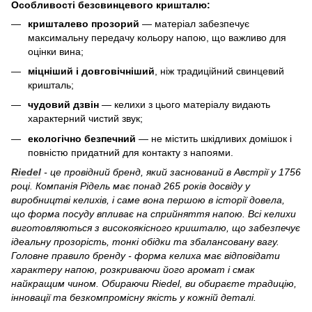
Особливості безсвинцевого кришталю:
кришталево прозорий
— матеріал забезпечує
максимальну передачу кольору напою, що важливо для
оцінки вина;
міцніший і довговічніший
, ніж традиційний свинцевий
кришталь;
чудовий дзвін
— келихи з цього матеріалу видають
характерний чистий звук;
екологічно безпечний
— не містить шкідливих домішок і
повністю придатний для контакту з напоями.
Riedel
- це провідний бренд, який заснований в Австрії у 1756
році. Компанія Рідель має понад 265 років досвіду у
виробництві келихів, і саме вона першою в історії довела,
що форма посуду впливає на сприйняття напою. Всі келихи
виготовляються з високоякісного кришталю, що забезпечує
ідеальну прозорість, тонкі обідки та збалансовану вагу.
Головне правило бренду - форма келиха має відповідати
характеру напою, розкриваючи його аромат і смак
найкращим чином. Обираючи Riedel, ви обираєте традицію,
інновації та безкомпромісну якість у кожній деталі.