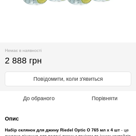
Немає в наявності
2 888 грн
Повідомити, коли з'явиться
До обраного
Порівняти
Опис
Набір склянок для джину Riedel Optic O 765 мл х 4 шт
- це
сучасне рішення для подачі джину з тоніком та інших коктейлів