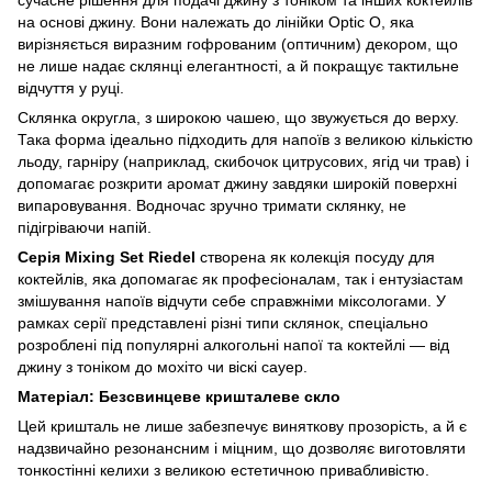
на основі джину. Вони належать до лінійки Optic O, яка
вирізняється виразним гофрованим (оптичним) декором, що
не лише надає склянці елегантності, а й покращує тактильне
відчуття у руці.
Склянка округла, з широкою чашею, що звужується до верху.
Така форма ідеально підходить для напоїв з великою кількістю
льоду, гарніру (наприклад, скибочок цитрусових, ягід чи трав) і
допомагає розкрити аромат джину завдяки широкій поверхні
випаровування. Водночас зручно тримати склянку, не
підігріваючи напій.
Серія Mixing Set Riedel
створена як колекція посуду для
коктейлів, яка допомагає як професіоналам, так і ентузіастам
змішування напоїв відчути себе справжніми міксологами. У
рамках серії представлені різні типи склянок, спеціально
розроблені під популярні алкогольні напої та коктейлі — від
джину з тоніком до мохіто чи віскі сауер.
Матеріал: Безсвинцеве кришталеве скло
Цей кришталь не лише забезпечує виняткову прозорість, а й є
надзвичайно резонансним і міцним, що дозволяє виготовляти
тонкостінні келихи з великою естетичною привабливістю.