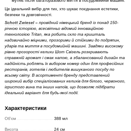
мутніє після багаторазового миття в посудомийній машині.
Це ідеальний вибір для тих, хто шукає поєднання естетики,
безпеки та довговічності.
Schott Zwiesel
–
провідний німецький бренд із понад 150-
річною історією, всесвітньо відомий інноваційною
технологією Tritan, яка робить скло та кришталь
надзвичайно міцними, прозорими й стійкими до подряпин,
ударів та миття в посудомийній машині. Завдяки високому
рівню прозорості келихи Шот Свізель розкривають
справжній аромат і смак напою, а збалансований дизайн та
надійність роблять їх вибором номер один для професійних
ресторанів, готелів і любителів вишуканого посуду по
всьому світу. В асортименті бренду представлений
широкий вибір спеціалізованих келихів для білого, червоного,
ігристого вина та інших напоїв, що дозволяє підібрати
ідеальний варіант для будь-якої події.
Характеристики
Об'єм
388 мл
Висота
24 см