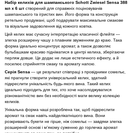
Набір келихів для шампанського Schott Zwiesel Sensa 388
мл х 6 шт
створений для справжніх поціновувачів
шампанського та ігристих вин. Його форма та конструкція
ретельно продумані, щоб подарувати максимальне смакове
та візуальне задоволення від кожного ковтка.
Цей келих має сучасну інтерпретацію класичної флейти —
злегка розширену чашу з плавним звуженням до краю. Така
форма ідеально концентрує аромат, а також дозволяє
бульбашкам красиво підніматися в центрі келиха, зберігаючи
перляж довше. Це додає не лише естетичного ефекту, а й
посилює сприйняття смаку та аромату напою.
Серія Sensa
— це результат співпраці з провідними сомельє,
які прагнули створити універсальний келих, здатний
підкреслити унікальність будь-якого вина. Такий келих
ідеально підходить для тих, хто хоче насолоджуватися
різноманітністю вин без необхідності мати велику колекцію
келихів.
Унікальна форма чаші розроблена так, щоб підкреслити
аромат та смак навіть найделікатнішого вина. Вони
розкривають букети не гірше, ніж сомельє — завдяки злегка
розширеній основі і м'якому суженню до горлечка аромат