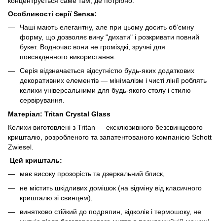
концентрується саме там, де потрібно.
Особливості серії Sensa:
Чаші мають елегантну, але при цьому досить об’ємну
форму, що дозволяє вину "дихати" і розкривати повний
букет. Водночас вони не громіздкі, зручні для
повсякденного використання.
Серія відзначається відсутністю будь-яких додаткових
декоративних елементів — мінімалізм і чисті лінії роблять
келихи універсальними для будь-якого столу і стилю
сервірування.
Матеріал: Tritan Crystal Glass
Келихи виготовлені з Tritan — ексклюзивного безсвинцевого
кришталю, розробленого та запатентованого компанією Schott
Zwiesel.
Цей кришталь:
має високу прозорість та дзеркальний блиск,
не містить шкідливих домішок (на відміну від класичного
кришталю зі свинцем),
винятково стійкий до подряпин, відколів і термошоку, не