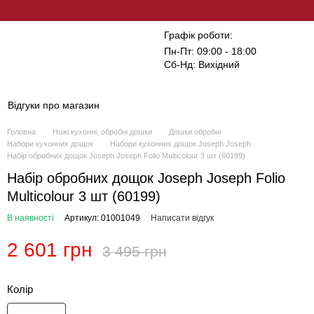
Графік роботи:
Пн-Пт: 09:00 - 18:00
Сб-Нд: Вихідний
Відгуки про магазин
Головна
Ножі кухонні, обробні дошки
Дошки обробні
Набори кухонних дощок
Набори кухонних дощок Joseph Joseph
Набір обробних дощок Joseph Joseph Folio Multicolour 3 шт (60199)
Набір обробних дощок Joseph Joseph Folio
Multicolour 3 шт (60199)
В наявності
Артикул: 01001049
Написати відгук
2 601 грн
3 495 грн
Колір