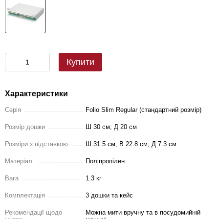
Купити
Характеристики
Серія
Folio Slim Regular (стандартний розмір)
Розмір дошки
Ш 30 см; Д 20 см
Розміри з підставкою
Ш 31.5 см; В 22.8 см; Д 7.3 см
Матеріал
Поліпропілен
Вага
1.3 кг
Комплектація
3 дошки та кейс
Рекомендації щодо
Можна мити вручну та в посудомийній