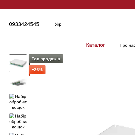
Перейти до основного контенту
0933424545
Укр
Каталог
Про на
Топ продажів
−26%