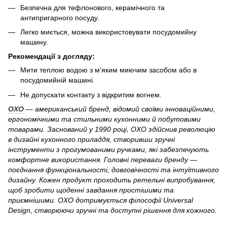
Безпечна для тефлонового, керамічного та
антипригарного посуду.
Легко миється, можна використовувати посудомийну
машину.
Рекомендації з догляду:
Мити теплою водою з м’яким миючим засобом або в
посудомийній машині.
Не допускати контакту з відкритим вогнем.
OXO
— американський бренд, відомий своїми інноваційними,
ергономічними та стильними кухонними й побутовими
товарами. Заснований у 1990 році, OXO здійснив революцію
в дизайні кухонного приладдя, створивши зручні
інструменти з прогумованими ручками, які забезпечують
комфортне використання. Головні переваги бренду —
поєднання функціональності, довговічності та інтуїтивного
дизайну. Кожен продукт проходить ретельні випробування,
щоб зробити щоденні завдання простішими та
приємнішими. OXO дотримується філософії Universal
Design, створюючи зручні та доступні рішення для кожного.