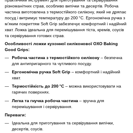
різноманітних страв, особливо випічки та десертів. Робоча
частина виготовлена з термостійкого силікону, який не дряпає
посуд і витримує температуру до 200 °C. Ергономічна ручка з
м’яким покриттям Soft Grip забезпечує комфортний і надійний
хват. Ложка ідеальна для перемішування тіста, кремів, соусів
та сервірування готових страв.
Особливості ложки кухонної силіконової OXO Baking
Good Grips:
Робоча частина з термостійкого силікону
– безпечна
для антипригарного та чутливого посуду.
Ергономічна ручка Soft Grip
– комфортний і надійний
хват.
Термостійкість до 200 °C
– можна використовувати на
гарячих поверхнях.
Легка та гнучка робоча частина
– зручна для
перемішування і сервірування.
Переваги:
Ідеальна для приготування та сервірування випічки,
десертів, соусів.