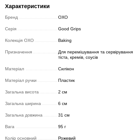
Характеристики
Бренд
OXO
Серія
Good Grips
Колекція OXO
Baking
Призначення
Для перемішування та сервірування
тіста, кремів, соусів
Матеріал
Силікон
Матеріал ручки
Пластик
Загальна висота
2 см
Загальна ширина
6 см
Загальна довжина
31 см
Вага
95 г
Колір основний
Рожевий