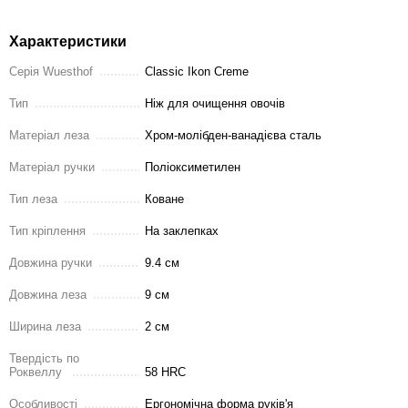
Характеристики
Серія Wuesthof
Classic Ikon Creme
Тип
Ніж для очищення овочів
Матеріал леза
Хром-молібден-ванадієва сталь
Матеріал ручки
Поліоксиметилен
Тип леза
Коване
Тип кріплення
На заклепках
Довжина ручки
9.4 см
Довжина леза
9 см
Ширина леза
2 см
Твердість по
Роквеллу
58 HRC
Особливості
Ергономічна форма руків'я