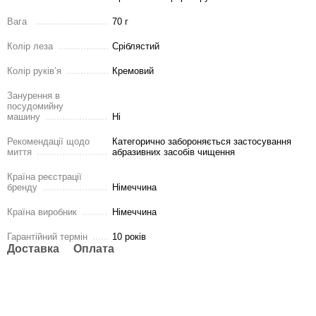
Вага
70 г
Колір леза
Сріблястий
Колір руків’я
Кремовий
Занурення в
посудомийну
машину
Ні
Рекомендації щодо
Категорично забороняється застосування
миття
абразивних засобів чищення
Країна реєстрації
бренду
Німеччина
Країна виробник
Німеччина
Гарантійний термін
10 років
Доставка
Оплата