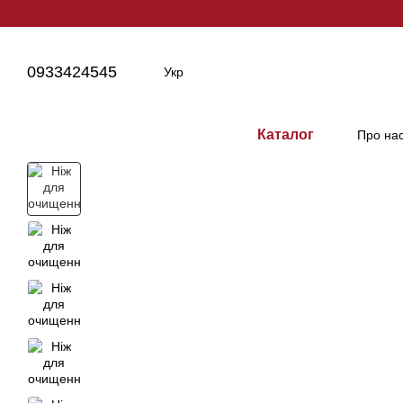
Перейти до основного контенту
0933424545
Укр
Каталог
Про на