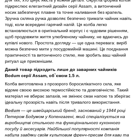
підкреслює елегантний дизайн серії Assam, а витончений
носик забезпечує плавне та точне наливання без крапель.
Зручна скляна ручка дозволяє безпечно тримати чайник навіть
тоді, коли всередині гарячий напій. Ця колба легко
встановлюється в оригінальний корпус і є чудовим рішенням,
щоб продовжити життя улюбленому чайнику, не вдаючись до
купівлі нового. Простота догляду — ще одна перевага: виріб
можна безпечно мити у посудомийній машині. Це поєднання
практичності та витонченого стилю, яке зробить ваш чайний
ритуал ще приємнішим.
Даний товар підходить лише до заварних чайників
Bodum серії Assam, об`ємом 1.5 л.
Колба виготовлена з прозорого боросилікатного скла, яке
відоме своєю високою термостійкістю та довговічністю. Такий
матеріал не вбирає запахів, не змінює смак напою та зберігає
ідеальну прозорість навіть після тривалого використання.
Bodum
— це швейцарський бренд, заснований у 1944 році
Петером Бодумом у Копенгагені, який спеціалізується на
виробництві стильного та функціонального кухонного
посуду й аксесуарів. Найбільшої популярності компанія
набула завдяки своїм культовим френч-пресам для кави та