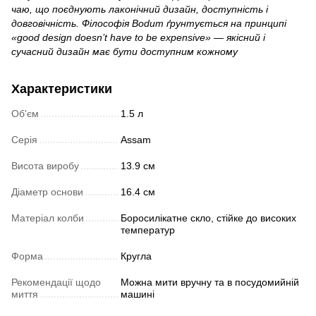
чаю, що поєднують лаконічний дизайн, доступність і
довговічність. Філософія Bodum ґрунтується на принципі
«good design doesn’t have to be expensive» — якісний і
сучасний дизайн має бути доступним кожному
Характеристики
Об'єм
1.5 л
Серія
Assam
Висота виробу
13.9 см
Діаметр основи
16.4 см
Матеріал колби
Боросилікатне скло, стійке до високих
температур
Форма
Кругла
Рекомендації щодо
Можна мити вручну та в посудомийній
миття
машині