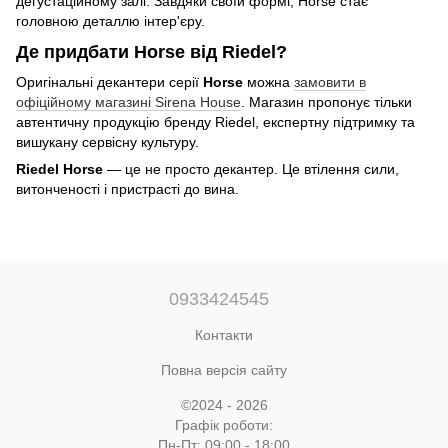
дегустаційному залі. Завдяки своїй формі, Horse стає
головною деталлю інтер'єру.
Де придбати Horse від Riedel?
Оригінальні декантери серії
Horse
можна
замовити в
офіційному магазині Sirena House
. Магазин пропонує тільки
автентичну продукцію бренду Riedel, експертну підтримку та
вишукану сервісну культуру.
Riedel Horse
— це не просто декантер. Це втілення сили,
витонченості і пристрасті до вина.
0933424545
Контакти
Повна версія сайту
©2024 - 2026
Графік роботи:
Пн-Пт: 09:00 - 18:00