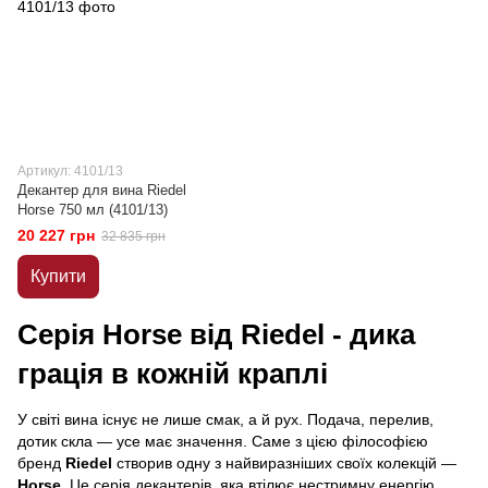
Артикул: 4101/13
Декантер для вина Riedel
Horse 750 мл (4101/13)
20 227 грн
32 835 грн
Купити
Серія Horse від Riedel - дика
грація в кожній краплі
У світі вина існує не лише смак, а й рух. Подача, перелив,
дотик скла — усе має значення. Саме з цією філософією
бренд
Riedel
створив одну з найвиразніших своїх колекцій —
Horse
. Це серія декантерів, яка втілює нестримну енергію,