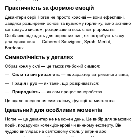
Практичність за формою емоцій
Декантери серії Horse не просто красиві — вони ефективні.
Завдяки розширеній основі та вузькому горлечку, вино активно
контактує з киснем, розкриваючи весь спектр ароматів.
Особливо підходять для червоних вин, які потребують часу
для «дихання» — Cabernet Sauvignon, Syrah, Merlot,
Bordeaux.
Символічність у деталях
Образ коня у склі — це також глибокий символ:
Сила та витривалість
— як характер витриманого вина;
Грація і рух
— як танін, що розкривається;
Природність
— як сам процес виноробства.
Це вдале поєднання символізму, функції та мистецтва.
Ідеальний для особливих моментів
Horse — це декантер не на кожен день. Це вибір для знакових
подій, подарунок колекціонерові чи винному експерту. Він
чудово виглядає на святковому столі, у вітрині або