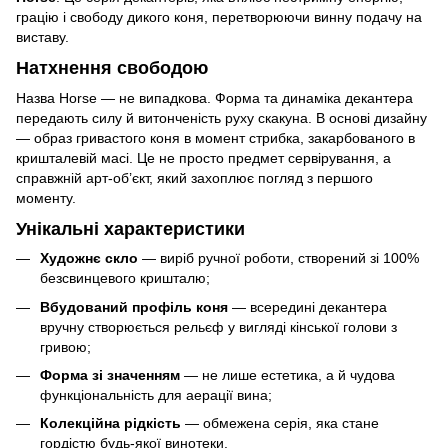
грацію і свободу дикого коня, перетворюючи винну подачу на
виставу.
Натхнення свободою
Назва Horse — не випадкова. Форма та динаміка декантера
передають силу й витонченість руху скакуна. В основі дизайну
— образ гривастого коня в момент стрибка, закарбованого в
кришталевій масі. Це не просто предмет сервірування, а
справжній арт-об’єкт, який захоплює погляд з першого
моменту.
Унікальні характеристики
Художнє скло
— виріб ручної роботи, створений зі 100%
безсвинцевого кришталю;
Вбудований профіль коня
— всередині декантера
вручну створюється рельєф у вигляді кінської голови з
гривою;
Форма зі значенням
— не лише естетика, а й чудова
функціональність для аерації вина;
Колекційна рідкість
— обмежена серія, яка стане
гордістю будь-якої винотеки.