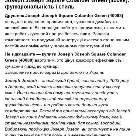
Joseph Joseph Square Colander Green (40088):
функціональність і стиль
Друшляк Joseph Joseph Square Colander Green (40088)
—
це вдале поєднання практичності, сучасного дизайну та
високої якості. Він спрощує роботу з продуктами, економить
час і робить кухонний процес безпечнішим. Завдяки
компактності та продуманій конструкції аксесуар стане вашим
постійним помічником у щоденному приготуванні їжі.
Не відкладайте —
купити Joseph Joseph Square Colander
Green (40088)
варто тим, хто цінує комфорт, ефективність і
сучасний підхід до кулінарії.
Замовляйте просто зараз із доставкою по Україні.
Joseph Joseph
– англійський бренд, заснований у 2003 році
в Лондоні, який швидко завоював популярність у всьому
світі. Його товари для дому преміум-класу поєднують
стильний дизайнерський вигляд і неперевершену
функціональність, що робить кожен день на кухні
комфортнішим. Яскраві та оригінальні аксесуари від Joseph
Joseph не лише додають кольору будь-якому дому, але й
стають незамінними помічниками для кожної господині.
Вибираючи продукцію Joseph Joseph, ви отримуєте не лише
функціональні речі для дому, а й елегантні витвори