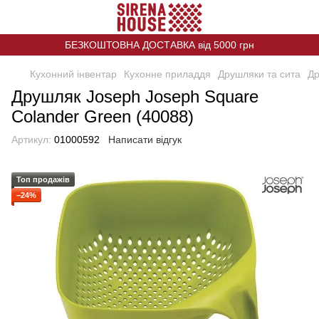
БЕЗКОШТОВНА ДОСТАВКА від 5000 грн
Кухонний інвентар
Кухонне приладдя
Друшляки та сита
Др
Друшляк Joseph Joseph Square
Colander Green (40088)
Артикул:
01000592
Написати відгук
Топ продажів
−24%