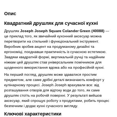
Опис
Квадратний друшляк для сучасної кухні
Друшляк
Joseph Joseph Square Colander Green (40088)
—
це приклад того, як звичайний кухонний аксесуар можна
перетворити на стильний і функціональний інструмент.
Виробник зробив акцент на продуманому дизайні та
ергономіці, поєднавши практичність із сучасною естетикою.
Завдяки квадратній формі, вертикальній ручці та надійним
ніжкам цей друшляк став універсальним помічником для
щоденного використання вдома або на професійній кухні.
На перший погляд, друшляк може здаватися простим
предметом, але саме дрібні деталі визначають комфорт у
кулінарному процесі. Joseph Joseph врахували все: від
розташування отворів для відтоку води до того, як саме
друшляк стоїть на робочій поверхні. У результаті вийшов
аксесуар, який спрощує роботу з продуктами, робить процес
безпечним і додає кухні сучасного вигляду.
Ключові характеристики