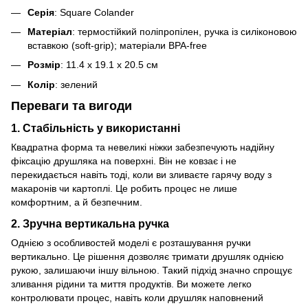
Серія
: Square Colander
Матеріал
: термостійкий поліпропілен, ручка із силіконовою
вставкою (soft-grip); матеріали BPA-free
Розмір
: 11.4 х 19.1 х 20.5 см
Колір
: зелений
Переваги та вигоди
1. Стабільність у використанні
Квадратна форма та невеликі ніжки забезпечують надійну
фіксацію друшляка на поверхні. Він не ковзає і не
перекидається навіть тоді, коли ви зливаєте гарячу воду з
макаронів чи картоплі. Це робить процес не лише
комфортним, а й безпечним.
2. Зручна вертикальна ручка
Однією з особливостей моделі є розташування ручки
вертикально. Це рішення дозволяє тримати друшляк однією
рукою, залишаючи іншу вільною. Такий підхід значно спрощує
зливання рідини та миття продуктів. Ви можете легко
контролювати процес, навіть коли друшляк наповнений