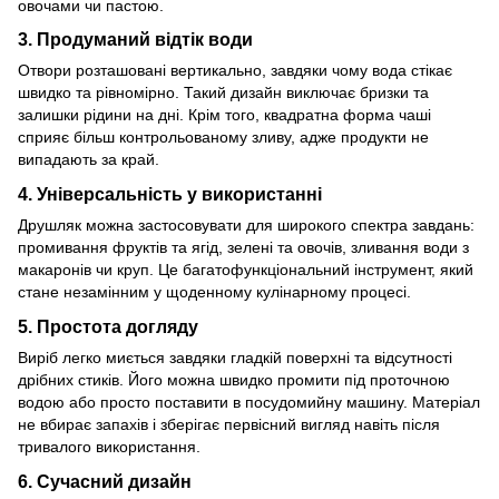
овочами чи пастою.
3. Продуманий відтік води
Отвори розташовані вертикально, завдяки чому вода стікає
швидко та рівномірно. Такий дизайн виключає бризки та
залишки рідини на дні. Крім того, квадратна форма чаші
сприяє більш контрольованому зливу, адже продукти не
випадають за край.
4. Універсальність у використанні
Друшляк можна застосовувати для широкого спектра завдань:
промивання фруктів та ягід, зелені та овочів, зливання води з
макаронів чи круп. Це багатофункціональний інструмент, який
стане незамінним у щоденному кулінарному процесі.
5. Простота догляду
Виріб легко миється завдяки гладкій поверхні та відсутності
дрібних стиків. Його можна швидко промити під проточною
водою або просто поставити в посудомийну машину. Матеріал
не вбирає запахів і зберігає первісний вигляд навіть після
тривалого використання.
6. Сучасний дизайн