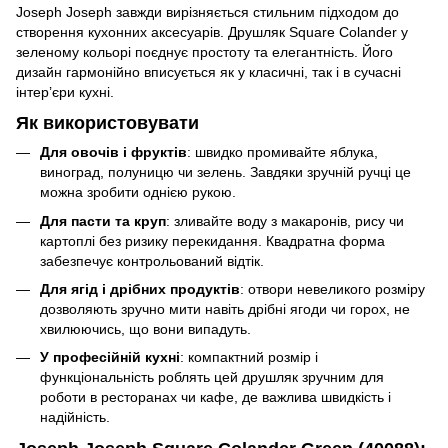
Joseph Joseph завжди вирізняється стильним підходом до
створення кухонних аксесуарів. Друшляк Square Colander у
зеленому кольорі поєднує простоту та елегантність. Його
дизайн гармонійно вписується як у класичні, так і в сучасні
інтер’єри кухні.
Як використовувати
Для овочів і фруктів
: швидко промивайте яблука,
виноград, полуницю чи зелень. Завдяки зручній ручці це
можна зробити однією рукою.
Для пасти та круп
: зливайте воду з макаронів, рису чи
картоплі без ризику перекидання. Квадратна форма
забезпечує контрольований відтік.
Для ягід і дрібних продуктів
: отвори невеликого розміру
дозволяють зручно мити навіть дрібні ягоди чи горох, не
хвилюючись, що вони випадуть.
У професійній кухні
: компактний розмір і
функціональність роблять цей друшляк зручним для
роботи в ресторанах чи кафе, де важлива швидкість і
надійність.