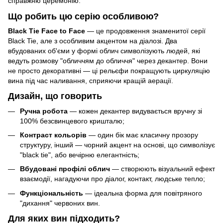
справжню церемонію.
Що робить цю серію особливою?
Black Tie Face to Face
— це продовження знаменитої серії
Black Tie, але з особливим акцентом на діалозі. Два
вбудованих об'єми у формі облич символізують людей, які
ведуть розмову "обличчям до обличчя" через декантер. Вони
не просто декоративні — ці рельєфи покращують циркуляцію
вина під час наливання, сприяючи кращій аерації.
Дизайн, що говорить
Ручна робота
— кожен декантер видувається вручну зі
100% безсвинцевого кришталю;
Контраст кольорів
— один бік має класичну прозору
структуру, інший — чорний акцент на основі, що символізує
"black tie", або вечірню елегантність;
Вбудовані профілі облич
— створюють візуальний ефект
взаємодії, нагадуючи про діалог, контакт, людське тепло;
Функціональність
— ідеальна форма для повітряного
"дихання" червоних вин.
Для яких вин підходить?