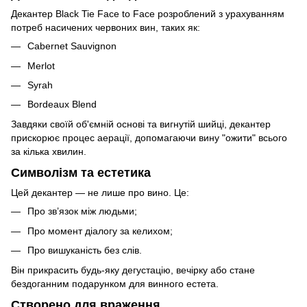
Декантер Black Tie Face to Face розроблений з урахуванням
потреб насичених червоних вин, таких як:
Cabernet Sauvignon
Merlot
Syrah
Bordeaux Blend
Завдяки своїй об'ємній основі та вигнутій шийці, декантер
прискорює процес аерації, допомагаючи вину "ожити" всього
за кілька хвилин.
Символізм та естетика
Цей декантер — не лише про вино. Це:
Про зв’язок між людьми;
Про момент діалогу за келихом;
Про вишуканість без слів.
Він прикрасить будь-яку дегустацію, вечірку або стане
бездоганним подарунком для винного естета.
Створено для враження