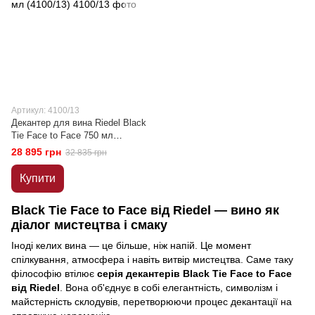
Артикул: 4100/13
Декантер для вина Riedel Black
Tie Face to Face 750 мл
(4100/13)
28 895 грн
32 835 грн
Купити
Black Tie Face to Face від Riedel — вино як
діалог мистецтва і смаку
Іноді келих вина — це більше, ніж напій. Це момент
спілкування, атмосфера і навіть витвір мистецтва. Саме таку
філософію втілює
серія декантерів Black Tie Face to Face
від Riedel
. Вона об'єднує в собі елегантність, символізм і
майстерність склодувів, перетворюючи процес декантації на