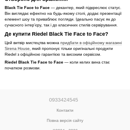
Black Tie Face to Face
— декантер, який підкреслює статус.
Він виглядає ефектно на будь-якому столі, додає презентації
елемент шоу та приваблює погляди. Ідеально пасує як до
сучасного інтер’єру, так і до класичних стилів сервірування.
Де купити Riedel Black Tie Face to Face?
Цей витвір мистецтва можна
придбати в офіційному магазині
Sirena House
, який пропонує тільки оригінальні продукти
Riedel з офіційною гарантією та високим сервісом.
Riedel Black Tie Face to Face
— коли келих вина стає
початком розмови.
0933424545
Контакти
Повна версія сайту