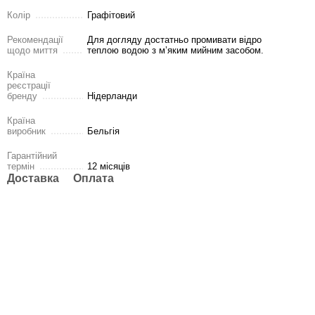
Колір
Графітовий
Рекомендації
Для догляду достатньо промивати відро
щодо миття
теплою водою з м’яким мийним засобом.
Країна
реєстрації
бренду
Нідерланди
Країна
виробник
Бельгія
Гарантійний
термін
12 місяців
Доставка
Оплата