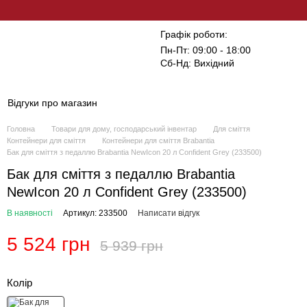
Графік роботи:
Пн-Пт: 09:00 - 18:00
Сб-Нд: Вихідний
Відгуки про магазин
Головна
Товари для дому, господарський інвентар
Для сміття
Контейнери для сміття
Контейнери для сміття Brabantia
Бак для сміття з педаллю Brabantia NewIcon 20 л Confident Grey (233500)
Бак для сміття з педаллю Brabantia
NewIcon 20 л Confident Grey (233500)
В наявності
Артикул: 233500
Написати відгук
5 524 грн
5 939 грн
Колір