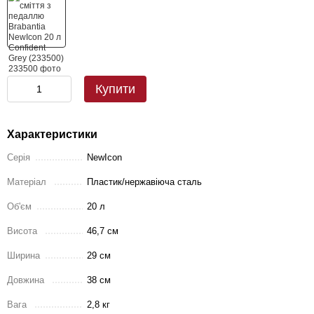
Купити
Характеристики
Серія
NewIcon
Матеріал
Пластик/нержавіюча сталь
Об'єм
20 л
Висота
46,7 см
Ширина
29 см
Довжина
38 см
Вага
2,8 кг