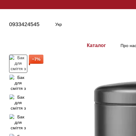
Перейти до основного контенту
0933424545
Укр
Каталог
Про на
−7%