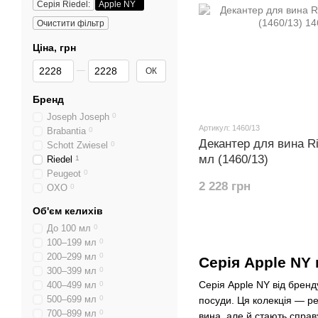
Серія Riedel:
Apple NY
Очистити фільтр
Ціна, грн
Від Ціна, грн
До Ціна, грн
ОК
Бренд
Joseph Joseph
0
Артикул: 1460/13
Brabantia
0
Декантер для вина Ri
Schott Zwiesel
0
мл (1460/13)
Riedel
1
Peugeot
0
2 228 грн
OXO
0
Об'єм келихів
До 100 мл
0
100–199 мл
0
200–299 мл
0
Серія Apple NY 
300–399 мл
0
Серія Apple NY від брен
400–499 мл
0
500–699 мл
0
посуди. Ця колекція — ре
700–899 мл
0
вина, але й стають спра