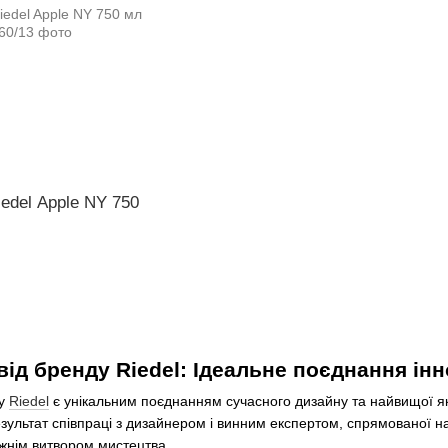
edel Apple NY 750
від бренду Riedel: Ідеальне поєднання інн
ду
Riedel
є унікальним поєднанням сучасного дизайну та найвищої яко
зультат співпраці з дизайнером і винним експертом, спрямованої на с
вжнім витвором мистецтва.