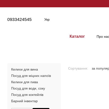
Перейти до основного контенту
0933424545
Укр
Каталог
Про на
Сортування:
за популя
Келихи для вина
Посуд для міцних напоїв
Келихи для пива
Посуд для води, соку
Посуд для коктейлів
Барний інвентар