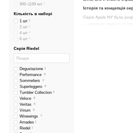
900–1199 мл
0
Історія та концепція се
Кількість в наборі
Серія Apple NY була роз
1 шт
1
— символу свіжості та гар
2 шт
0
колекції розроблений з у
4 шт
0
6 шт
0
Apple NY стала важливим
тільки для тих, хто шукає
Серія Riedel
Особливості дизайну та
Головною особливістю кел
Degustazione
1
високоякісні матеріали н
Performance
9
стінки келихів дозволяю
Sommeliers
2
Кожен келих з цієї серії
Superleggero
9
проведеним за дегустаці
Tumbler Collection
5
Veloce
8
Функціональність та оп
Veritas
6
Vinum
9
Серія Apple NY була створ
Winewings
7
різних сортів вин, від л
Amadeo
1
його аромати та смаки.
Riedel
1
Ці келихи ідеально підхо