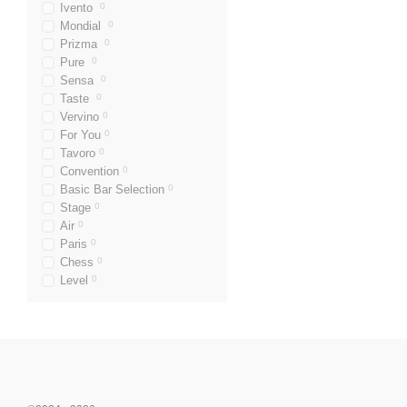
Ivento
0
Mondial
0
Prizma
0
Pure
0
Sensa
0
Taste
0
Vervino
0
For You
0
Tavoro
0
Convention
0
Basic Bar Selection
0
Stage
0
Air
0
Paris
0
Chess
0
Level
0