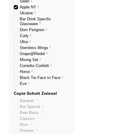
Swan
1
всі тонкощі та нюанси на
Apple NY
1
Ukraine
2
Естетика та стиль
Bar Drink Specific
Glassware
5
Серія Apple NY — це не п
Dom Perignon
1
Простота ліній і елегант
Curly
2
кожен момент має бути 
Ultra
2
Догляд та довговічніст
Stemless Wings
1
Grape@Riedel
5
Однією з переваг келихів 
Mixing Set
1
пошкоджень. Вони легко м
Cornetto Confetti
1
багатьох років.
Horse
1
Black Tie Face to Face
1
Серія Apple NY від бренду
Eve
1
найкращі якості вина і п
роблять серію Apple NY н
Серія Schott Zwiesel
втілення інноваційного пі
Banquet
0
Bar Special
0
Beer Basic
0
Classico
0
Diva
0
Finesse
0