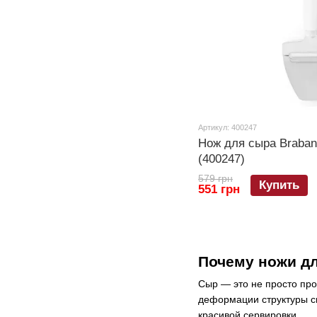
Артикул: 400247
Нож для сыра Brabant
(400247)
579 грн
Купить
551 грн
Почему ножи д
Сыр — это не просто про
деформации структуры с
красивой сервировки.