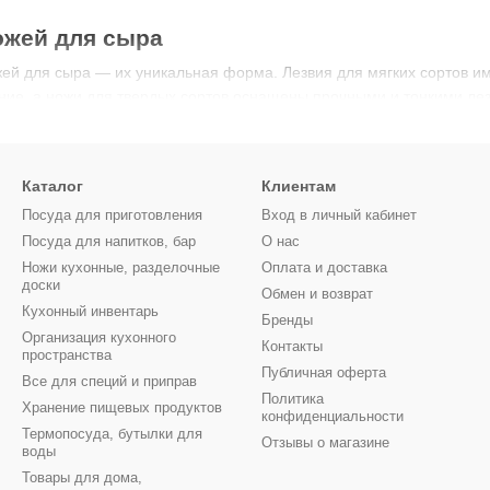
ожей для сыра
ей для сыра — их уникальная форма. Лезвия для мягких сортов им
ие, а ножи для твердых сортов оснащены прочными и тонкими ле
ра
 лезвие с отверстиями для предотвращения прилипания.
Каталог
Клиентам
в
— мощное лезвие с надежной рукояткой.
Посуда для приготовления
Вход в личный кабинет
н для сервировки.
Посуда для напитков, бар
О нас
я нарезки больших головок сыра.
Ножи кухонные, разделочные
Оплата и доставка
доски
Обмен и возврат
использовать специальные ножи
Кухонный инвентарь
Бренды
Организация кухонного
структуру продукта и подчеркивает его вкус. Благодаря правильной
Контакты
пространства
глядят идеально.
Публичная оферта
Все для специй и приправ
Политика
енды ножей для сыра
Хранение пищевых продуктов
конфиденциальности
Термопосуда, бутылки для
ающих высококачественные решения, выделяются два лидера миро
Отзывы о магазине
воды
иль и функциональность
Товары для дома,