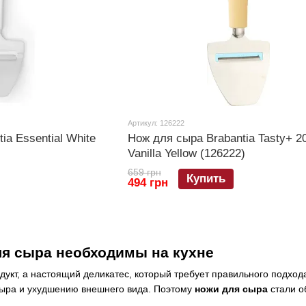
Артикул: 126222
ia Essential White
Нож для сыра Brabantia Tasty+ 2
Vanilla Yellow (126222)
659 грн
Купить
494 грн
ля сыра необходимы на кухне
дукт, а настоящий деликатес, который требует правильного подход
ыра и ухудшению внешнего вида. Поэтому
ножи для сыра
стали о