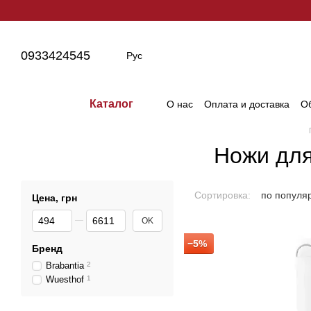
Перейти к основному контенту
0933424545
Рус
Каталог
О нас
Оплата и доставка
Об
Ножи для
Сортировка:
по популя
Цена, грн
От Цена, грн
До Цена, грн
OK
−5%
Бренд
Brabantia
2
Wuesthof
1