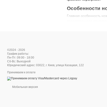
Особенности н
Главная особенность нож
предотвращают прилипан
Виды ножей для сы
Для мягких сортов
—
Для твердых сорто
©2024 - 2026
Нож-лопатка
— удобе
График работы:
Пн-Пт: 09:00 - 18:00
Двуручный нож
— дл
Сб-Вс: Выходной
Юридический адрес: 03022, г. Киев, улица Казацкая, 122
Почему стоит 
Принимаем к оплате
Нож для сыра сохраняет 
эстетичной, а кусочки вы
Мобильная версия
Популярные бр
Среди брендов, предлаг
Joseph Joseph — ст