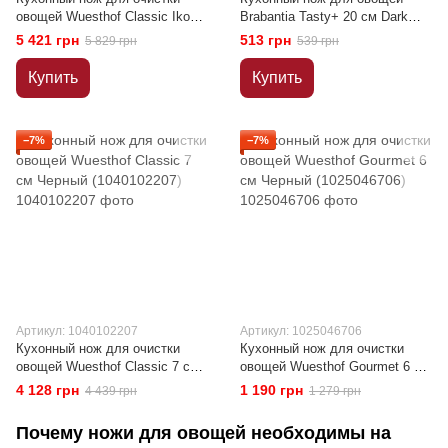
овощей Wuesthof Classic Ikon
Brabantia Tasty+ 20 см Dark
Creme 7 см Кремовый
Grey (120961)
5 421 грн
513 грн
5 829 грн
539 грн
(1040432207)
Купить
Купить
−7%
−7%
Артикул: 1040102207
Артикул: 1025046706
Кухонный нож для очистки
Кухонный нож для очистки
овощей Wuesthof Classic 7 см
овощей Wuesthof Gourmet 6 см
Черный (1040102207)
Черный (1025046706)
4 128 грн
1 190 грн
4 439 грн
1 279 грн
Почему ножи для овощей необходимы на