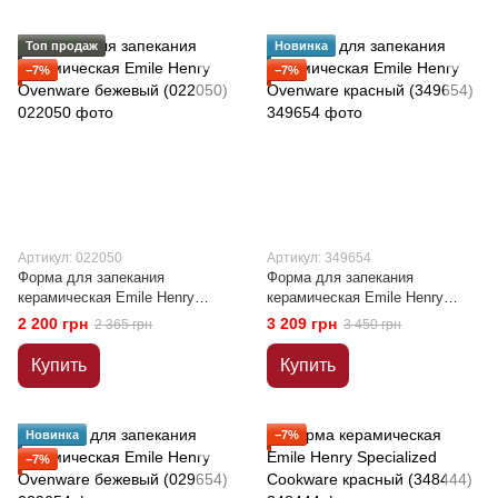
Топ продаж
Новинка
−7%
−7%
Артикул: 022050
Артикул: 349654
Форма для запекания
Форма для запекания
керамическая Emile Henry
керамическая Emile Henry
Ovenware бежевый (022050)
Ovenware красный (349654)
2 200 грн
3 209 грн
2 365 грн
3 450 грн
Купить
Купить
Новинка
−7%
−7%