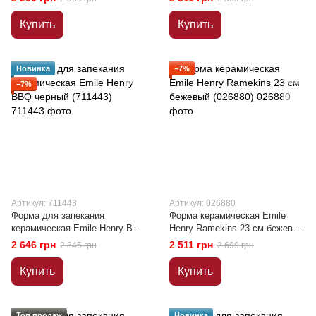
(72050)
Купить
Купить
Новинка
−7%
−7%
Артикул: 711443
Артикул: 026880
Форма для запекания
Форма керамическая Emile
керамическая Emile Henry BBQ
Henry Ramekins 23 см бежевый
черный (711443)
(026880)
2 646 грн
2 511 грн
2 845 грн
2 699 грн
Купить
Купить
Топ продаж
Новинка