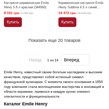
Кастрюля керамическая Emile
Керамическая кастрюля Emile
Henry 5.8 л красная (344560)
Henry Sublime 6.5 л синий
(664770)
9 101 грн
14 472 грн
9 785 грн
16 445 грн
Купить
Купить
Показать еще 20 товаров
Назад
Вперед
1
из 14
Emile Henry, известный своим богатым наследием и высоким
качеством, представляет собой истинный символ
французской кулинарии. С момента своего основания в 1850
году компания стала воплощением мастерства и инноваций в
области керамики, привнося в каждую кухню элемент
элегантности и функциональности.
Каталог Emile Henry