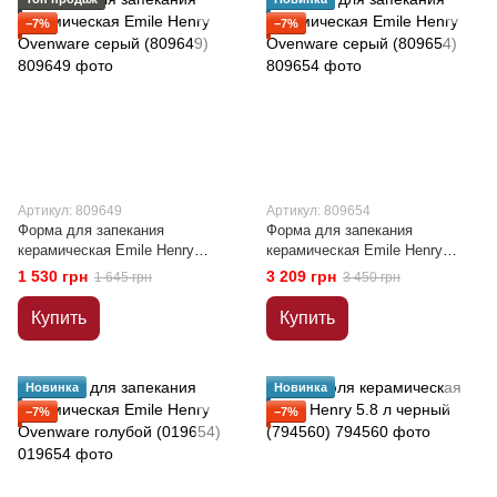
−7%
−7%
Артикул: 809649
Артикул: 809654
Форма для запекания
Форма для запекания
керамическая Emile Henry
керамическая Emile Henry
Ovenware серый (809649)
Ovenware серый (809654)
1 530 грн
3 209 грн
1 645 грн
3 450 грн
Купить
Купить
Новинка
Новинка
−7%
−7%