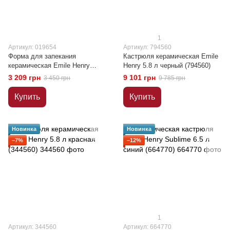
1
Артикул: 019654
Артикул: 794560
Форма для запекания
Кастрюля керамическая Emile
керамическая Emile Henry
Henry 5.8 л черный (794560)
Ovenware голубой (019654)
3 209 грн
9 101 грн
3 450 грн
9 785 грн
Купить
Купить
Новинка
Новинка
−7%
−12%
1
Артикул: 344560
Артикул: 664770