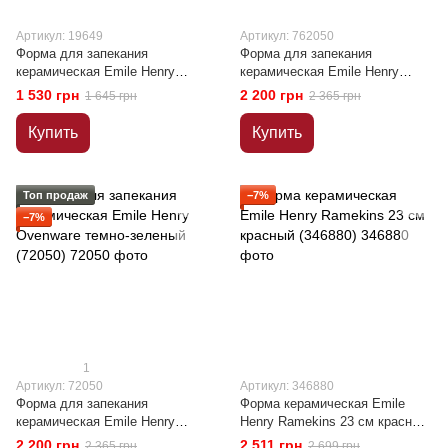
Артикул: 19649
Артикул: 762050
Форма для запекания
Форма для запекания
керамическая Emile Henry
керамическая Emile Henry
Ovenware белый (19649)
Ovenware оранжевый (762050)
1 530 грн
2 200 грн
1 645 грн
2 365 грн
Купить
Купить
Топ продаж
−7%
−7%
1
Артикул: 72050
Артикул: 346880
Форма для запекания
Форма керамическая Emile
керамическая Emile Henry
Henry Ramekins 23 см красный
Ovenware темно-зеленый
(346880)
2 200 грн
2 511 грн
2 365 грн
2 699 грн