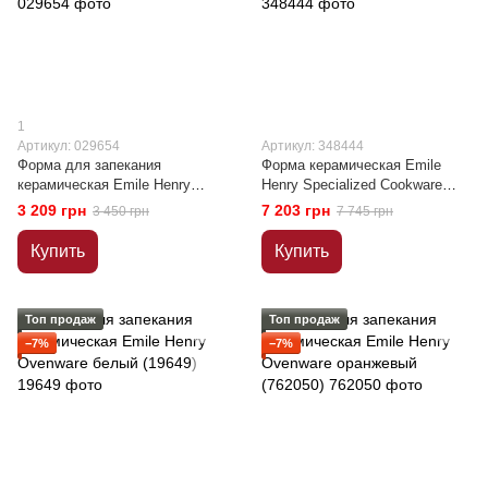
1
Артикул: 029654
Артикул: 348444
Форма для запекания
Форма керамическая Emile
керамическая Emile Henry
Henry Specialized Cookware
Ovenware бежевый (029654)
красный (348444)
3 209 грн
7 203 грн
3 450 грн
7 745 грн
Купить
Купить
Топ продаж
Топ продаж
−7%
−7%