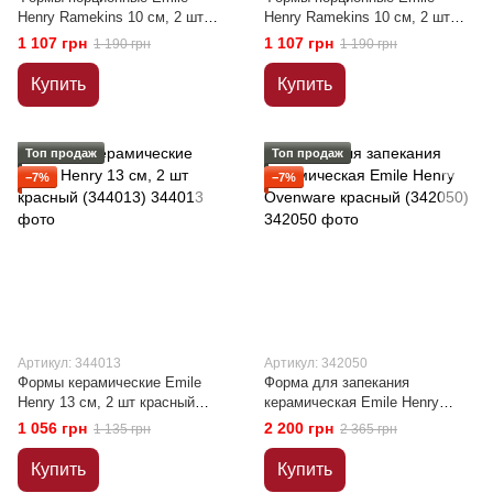
Henry Ramekins 10 см, 2 шт
Henry Ramekins 10 см, 2 шт
бежевый (022010)
красный (344010)
1 107 грн
1 107 грн
1 190 грн
1 190 грн
Купить
Купить
Топ продаж
Топ продаж
−7%
−7%
Артикул: 344013
Артикул: 342050
Формы керамические Emile
Форма для запекания
Henry 13 см, 2 шт красный
керамическая Emile Henry
(344013)
Ovenware красный (342050)
1 056 грн
2 200 грн
1 135 грн
2 365 грн
Купить
Купить