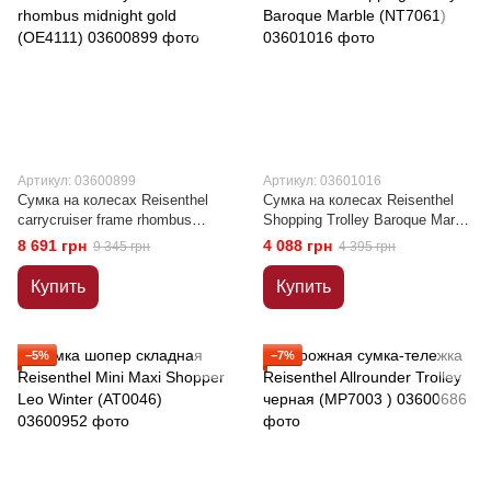
Артикул: 03600899
Артикул: 03601016
Сумка на колесах Reisenthel
Сумка на колесах Reisenthel
carrycruiser frame rhombus
Shopping Trolley Baroque Marble
midnight gold (OE4111)
(NT7061)
8 691 грн
4 088 грн
9 345 грн
4 395 грн
Купить
Купить
−5%
−7%