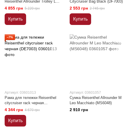
Reisenthel Allrounder Trolley Leo
Citycruiser Bag Black (DF7003)
Macchiato (MP6047)
4 855 грн
2 553 грн
5 220 грн
2 745 грн
Купить
Купить
−7%
Артикул: 03601013
Артикул: 03601057
Рама для тележки Reisenthel
Сумка Reisenthel Allrounder M
citycruiser rack черная
Leo Macchiato (MS6048)
(DE7003)
4 344 грн
2 910 грн
4 670 грн
Купить