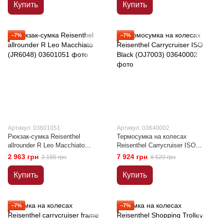
Купить
Купить
−7%
−7%
Артикул: 03601051
Артикул: 03640002
Рюкзак-сумка Reisenthel
Термосумка на колесах
allrounder R Leo Macchiato
Reisenthel Carrycruiser ISO
(JR6048)
Black (OJ7003)
2 963 грн
7 924 грн
3 185 грн
8 520 грн
Купить
Купить
−7%
−7%