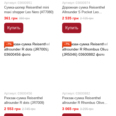
Артикул: 03600951
Артикул: 03600974
Сумка-шопер Reisenthel mini
Дорожная сумка Reisenthel
maxi shopper Leo Nero (AT7080)
Allrounder S Pocket Leo
Macchiato (MO6048)
361 грн
2 535 грн
380 грн
2 725 грн
Купить
Купить
−7%
−7%
Артикул: 03600456
Артикул: 03600882
Рюкзак-сумка Reisenthel
Рюкзак-сумка Reisenthel
allrounder R dots (JR7009)
allrounder R Rhombus Olive
(JR5046)
2 553 грн
3 065 грн
2 745 грн
3 295 грн