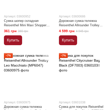
Артикул: 03600952
Артикул: 03600686
Сумка шопер складная
Дорожная сумка-тележка
Reisenthel Mini Maxi Shopper
Reisenthel Allrounder Trolley
Leo Winter (AT0046)
черная (MP7003 )
361 грн
4 599 грн
380 грн
4 945 грн
Купить
Купить
−7%
−7%
Артикул: 03600975
Артикул: 03601038
Дорожная сумка-тележка
Сумка для покупок Reisenthel