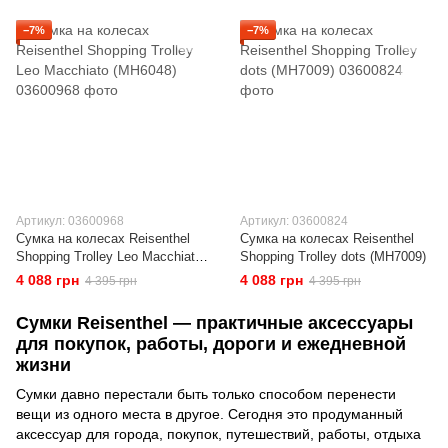
−7%
−7%
Артикул: 03600968
Артикул: 03600824
Сумка на колесах Reisenthel
Сумка на колесах Reisenthel
Shopping Trolley Leo Macchiato
Shopping Trolley dots (MH7009)
(MH6048)
4 088 грн
4 088 грн
4 395 грн
4 395 грн
Сумки Reisenthel — практичные аксессуары
для покупок, работы, дороги и ежедневной
жизни
Сумки давно перестали быть только способом перенести
вещи из одного места в другое. Сегодня это продуманный
аксессуар для города, покупок, путешествий, работы, отдыха