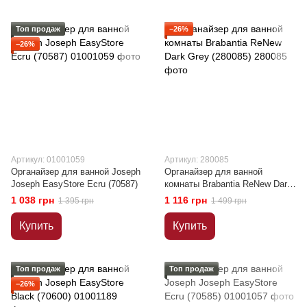
Топ продаж
−26%
−26%
Артикул: 01001059
Артикул: 280085
Органайзер для ванной Joseph
Органайзер для ванной
Joseph EasyStore Ecru (70587)
комнаты Brabantia ReNew Dark
Grey (280085)
1 038 грн
1 116 грн
1 395 грн
1 499 грн
Купить
Купить
Топ продаж
Топ продаж
−26%