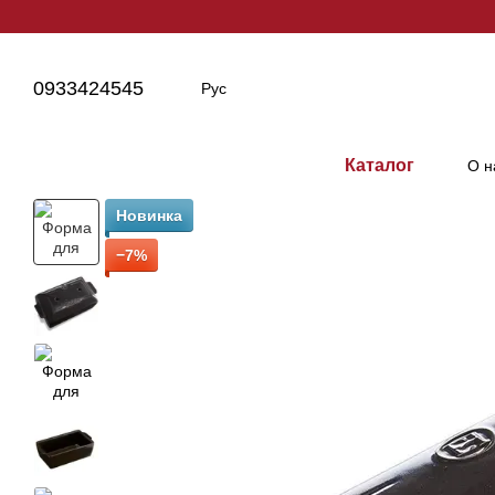
Перейти к основному контенту
0933424545
Рус
Каталог
О н
Новинка
−7%