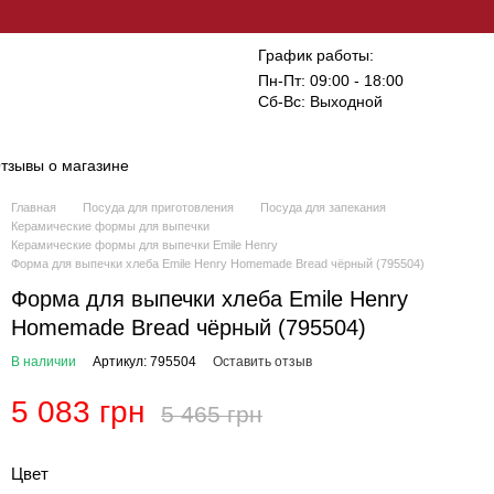
График работы:
Пн-Пт: 09:00 - 18:00
Сб-Вс: Выходной
тзывы о магазине
Главная
Посуда для приготовления
Посуда для запекания
Керамические формы для выпечки
Керамические формы для выпечки Emile Henry
Форма для выпечки хлеба Emile Henry Homemade Bread чёрный (795504)
Форма для выпечки хлеба Emile Henry
Homemade Bread чёрный (795504)
В наличии
Артикул: 795504
Оставить отзыв
5 083 грн
5 465 грн
Цвет