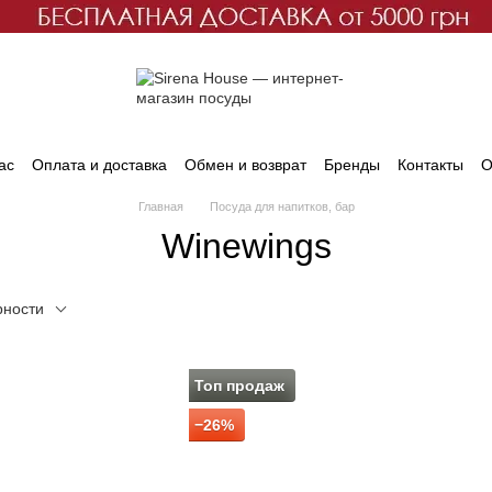
ас
Оплата и доставка
Обмен и возврат
Бренды
Контакты
О
Главная
Посуда для напитков, бар
Winewings
рности
Топ продаж
−26%