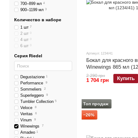
700–899 мл
4
900–1199 мл
3
Количество в наборе
1 шт
7
2 шт
0
4 шт
0
6 шт
0
Артикул: 1234/41
Серия Riedel
Бокал для красного в
Winewings 865 мл (12
2 290 грн
Degustazione
1
Купить
1 704 грн
Performance
9
Sommeliers
2
Superleggero
9
Tumbler Collection
5
Топ продаж
Veloce
8
Veritas
6
−26%
Vinum
9
Winewings
7
Amadeo
1
1