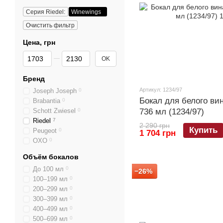
Серия Riedel:
Winewings
Очистить фильтр
Цена, грн
От Цена, грн
До Цена, грн
OK
Бренд
Артикул: 1234/97
Joseph Joseph
0
Бокал для белого вин
Brabantia
0
Schott Zwiesel
0
736 мл (1234/97)
Riedel
7
2 290 грн
Купить
Peugeot
0
1 704 грн
OXO
0
Объём бокалов
До 100 мл
0
−26%
100–199 мл
0
200–299 мл
0
300–399 мл
0
400–499 мл
0
500–699 мл
0