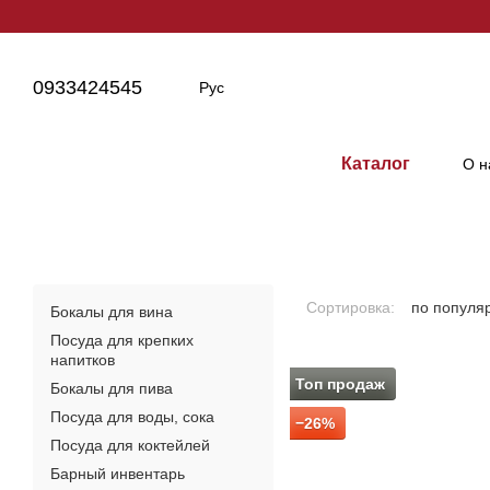
Перейти к основному контенту
0933424545
Рус
Каталог
О н
Сортировка:
по популя
Бокалы для вина
Посуда для крепких
напитков
Топ продаж
Бокалы для пива
Посуда для воды, сока
−26%
Посуда для коктейлей
Барный инвентарь