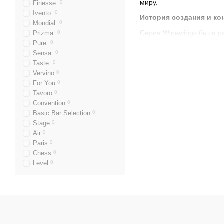
миру.
Finesse
0
Ivento
0
История создания и ко
Mondial
0
Серия Winewings была р
Prizma
0
Pure
0
качества. Создатели кол
Sensa
0
проявляется в уникально
Taste
0
Благодаря этому,
бокалы
Vervino
0
посуды.
For You
0
Особенности и иннова
Tavoro
0
Convention
0
Одной из отличительных
Basic Bar Selection
0
стекла, но и более тонк
Stage
0
интенсивной аэрации и р
Air
0
различных сортов виногр
Paris
0
Chess
0
Кроме того, бокалы Wine
Level
0
привлекательными. Эти б
Эстетика и дизайн
Дизайн серии Winewings 
форма заставляет восхищ
бокалам элегантный и у