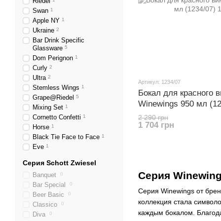
Riedel
Swan
1
Apple NY
1
Ukraine
2
Bar Drink Specific
Glassware
5
Dom Perignon
1
Curly
2
Ultra
2
Артикул: 1234/07
Stemless Wings
1
Бокал для красного в
Grape@Riedel
5
Winewings 950 мл (12
Mixing Set
1
Cornetto Confetti
1
2 290 грн
1 704 грн
Horse
1
Black Tie Face to Face
1
Eve
1
Серия Schott Zwiesel
Серия Winewing
Banquet
0
Bar Special
0
Серия Winewings от брен
Beer Basic
0
коллекция стала символо
Classico
0
каждым бокалом. Благода
Diva
0