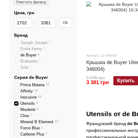
Очистить фильтр
Цена, грн
От Цена, грн
До Цена, грн
OK
Бренд
Joseph Joseph
0
Emile Henry
0
de Buyer
3
Артикул: 10-346004
Brabantia
0
Крышка de Buyer Uten
Sola
0
346004)
Серия de Buyer
3 635 грн
Купить
3 381 грн
Prima Matera
12
Affinity
10
Inocuivre
10
Utensils
3
Moulerie
3
Utensils от de
Choc
7
Mineral B Element
13
Французский бренд
de B
Force Blue
1
профессиональных инстру
Carbone Plus
7
профессиональной кухне