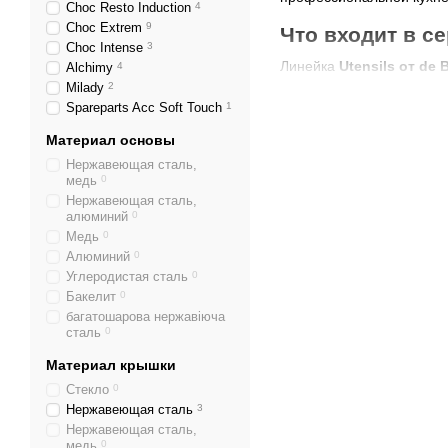
Choc Resto Induction
4
Choc Extrem
9
Что входит в се
Choc Intense
3
Линейка
Utensils от de 
Alchimy
4
Milady
2
Лопатки и щипцы
– 
Spareparts Acc Soft Touch
1
Венчики и ложки
– д
Материал основы
Шумовки и половни
Нержавеющая сталь,
медь
0
Щетки и кисти
– для
Нержавеющая сталь,
алюминий
0
Профессиональные 
Медь
0
Каждый инструмент изгот
Алюминий
0
Углеродистая сталь
0
Основные преимущест
Бакелит
0
Высококачественн
багатошарова нержавіюча
сталь
0
Эргономичный диз
Материал крышки
Долговечность и н
Стекло
0
Гигиеничность
– лег
Нержавеющая сталь
3
Нержавеющая сталь,
Универсальность
– 
медь
0