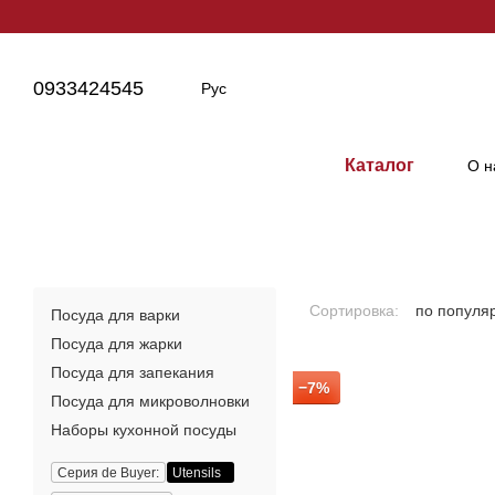
Перейти к основному контенту
0933424545
Рус
Каталог
О н
Сортировка:
по популя
Посуда для варки
Посуда для жарки
Посуда для запекания
−7%
Посуда для микроволновки
Наборы кухонной посуды
Серия de Buyer:
Utensils