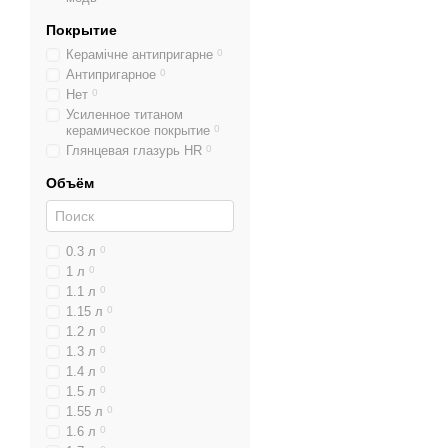
Почему выбираю
Покрытие
Серия
Utensils
разработ
Керамічне антипригарне
0
Антипригарное
0
Экономить время на
Нет
0
Усиленное титаном
Сохранять точность
керамическое покрытие
0
Повысить комфорт и
Глянцевая глазурь HR
0
С помощью
Utensils от 
Объём
Как ухаживать 
Инструменты серии
Uten
0.3 л
0
теряют внешний вид даж
1 л
0
1.1 л
0
Где купить Uten
1.15 л
0
1.2 л
0
Оригинальную продукц
1.3 л
0
Европе. Здесь представл
1.4 л
0
Выбирайте Utensils 
1.5 л
0
1.55 л
0
1.6 л
0