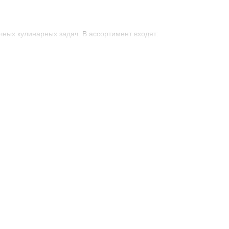
ных кулинарных задач. В ассортимент входят:
н.
е.
.