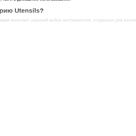
рию Utensils?
Buyer
включает широкий выбор инструментов, созданных для различ
для аккуратного переворачивания и подачи блюд.
ля взбивания, перемешивания и работы с тестом.
ки
– для сервировки супов и соусов.
 глазирования и смазывания.
терки и ножи
– для быстрой и точной нарезки.
авливается с учетом эргономики, надежности и долговечности.
ва Utensils от de Buyer
ые материалы
– нержавеющая сталь, термостойкий нейлон, силико
айн
– удобные ручки, продуманная форма.
адежность
– инструменты выдерживают интенсивное использовани
кость ухода, материалы не впитывают запахи и красящие вещества
подходят для приготовления блюд на любой кухне.