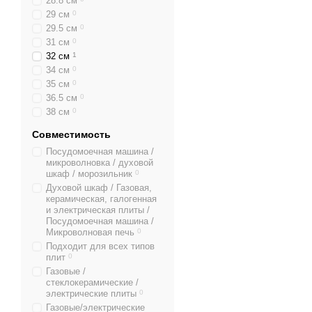
28.8 см
29 см
0
29.5 см
0
31 см
0
32 см
1
34 см
0
35 см
0
36.5 см
0
38 см
0
Совместимость
Посудомоечная машина /
микроволновка / духовой
шкаф / морозильник
0
Духовой шкаф / Газовая,
керамическая, галогенная
и электрическая плиты /
Посудомоечная машина /
Микроволновая печь
0
Подходит для всех типов
плит
0
Газовые /
стеклокерамические /
электрические плиты
0
Газовые/электрические