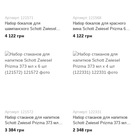
Артикул: 121571
Артикул: 121568
Набор бокалов для
Набор бокалов для красного
шампанского Schott Zwiesel
вина Schott Zwiesel Prizma 613
Prizma 288 мл х 6 шт (121571)
мл х 6 шт (121568)
4 122 грн
4 122 грн
Артикул: 121572
Артикул: 122331
Набор стаканов для напитков
Набор стаканов для напитков
Schott Zwiesel Prizma 373 мл х
Schott Zwiesel Prizma 373 мл х
6 шт (121572)
4 шт (122331)
3 384 грн
2 348 грн