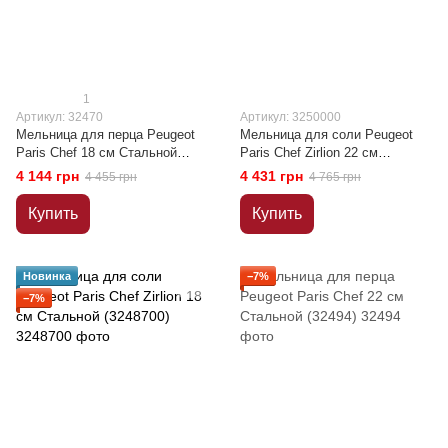
1
Артикул: 32470
Артикул: 3250000
Мельница для перца Peugeot
Мельница для соли Peugeot
Paris Chef 18 см Стальной
Paris Chef Zirlion 22 см
(32470)
Стальной (3250000)
4 144 грн
4 431 грн
4 455 грн
4 765 грн
Купить
Купить
Новинка
−7%
−7%