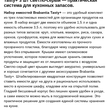
Tasty+ 3 шт светло-серый — практическая
система для кухонных запасов.
Набор емкостей Brabantia Tasty+
— это удобный комплект
из трех пластиковых емкостей для организации продуктов на
кухне. В набор входят две емкости объемом 1,5 л и одна
емкость объемом 3,5 л, поэтому его удобно использовать для
разных типов запасов: круп, хлопьев, макарон, риса, сахара,
орехов, сухофруктов, корма для животных или других сухих и
влажных продуктов. Емкости изготовлены из прочного
прозрачного пластика, благодаря чему содержимое хорошо
видно без открывания. Крышки имеют силиконовое
уплотнение, которое помогает дольше хранить свежие
продукты и защищает их от лишнего контакта с воздухом.
Светло-серый цвет крышек выглядит аккуратно, универсально
и хорошо сочетается с другими аксессуарами Brabantia
Tasty+. Штабелированная квадратная конструкция позволяет
ставить емкости друг на друга и рационально использовать
место в кухонном шкафу, кладовке или на открытой полке.
Гладкий бесшовный корпус без лишних краев удобен в уходе,
а сами емкости можно мыть в посудомоечной машине. Это
практичное решение для создания единой системы хранения
на кухне.