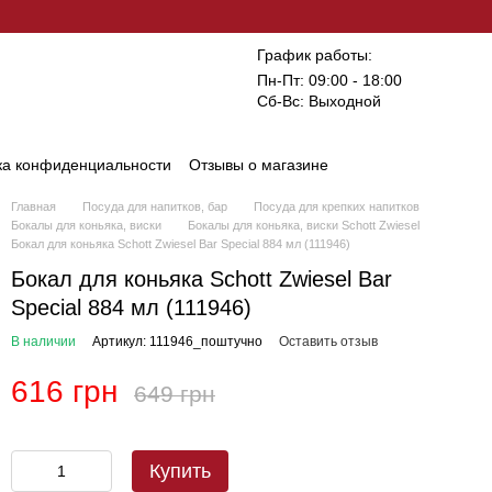
График работы:
Пн-Пт: 09:00 - 18:00
Сб-Вс: Выходной
ка конфиденциальности
Отзывы о магазине
Главная
Посуда для напитков, бар
Посуда для крепких напитков
Бокалы для коньяка, виски
Бокалы для коньяка, виски Schott Zwiesel
Бокал для коньяка Schott Zwiesel Bar Special 884 мл (111946)
Бокал для коньяка Schott Zwiesel Bar
Special 884 мл (111946)
В наличии
Артикул: 111946_поштучно
Оставить отзыв
616 грн
649 грн
Купить