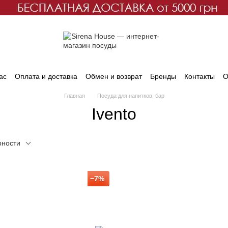
ас
Оплата и доставка
Обмен и возврат
Бренды
Контакты
О
Главная
Посуда для напитков, бар
Ivento
рности
−7%