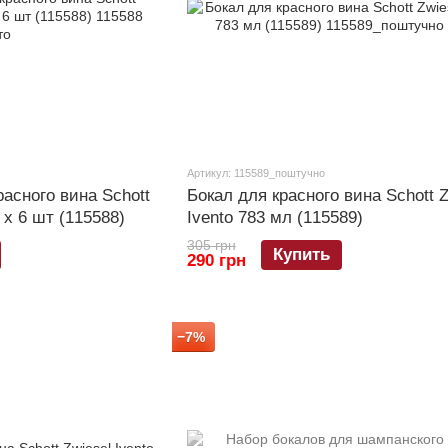
Артикул: 115589_поштучно
асного вина Schott
Бокал для красного вина Schott Z
 х 6 шт (115588)
Ivento 783 мл (115589)
305 грн
Купить
290 грн
−7%