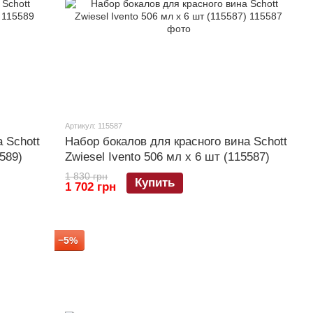
Артикул: 115587
 Schott
Набор бокалов для красного вина Schott
589)
Zwiesel Ivento 506 мл х 6 шт (115587)
1 830 грн
Купить
1 702 грн
−5%