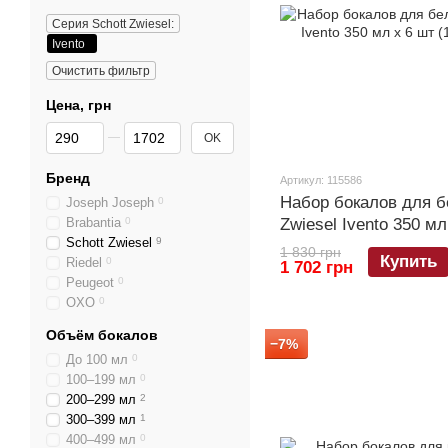
Серия Schott Zwiesel:
Ivento
Очистить фильтр
Цена, грн
От Цена, грн
До Цена, грн
OK
Бренд
Артикул: 115586
Набор бокалов для б
Joseph Joseph
0
Brabantia
0
Zwiesel Ivento 350 мл
Schott Zwiesel
9
1 830 грн
Купить
Riedel
0
1 702 грн
Peugeot
0
OXO
0
Объём бокалов
−7%
До 100 мл
0
100–199 мл
0
200–299 мл
2
300–399 мл
1
400–499 мл
0