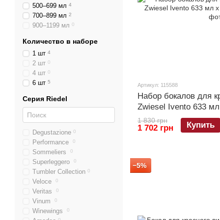
500–699 мл
4
700–899 мл
2
900–1199 мл
0
Количество в наборе
1 шт
4
2 шт
0
4 шт
0
6 шт
5
Артикул: 115588
Набор бокалов для кр
Серия Riedel
Zwiesel Ivento 633 мл
1 830 грн
Купить
1 702 грн
Degustazione
0
Performance
0
Sommeliers
0
Superleggero
0
−5%
Tumbler Collection
0
Veloce
0
Veritas
0
Vinum
0
Winewings
0
0