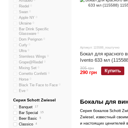
Amadeo
Riedel
0
Swan
0
Apple NY
0
Ukraine
0
Bar Drink Specific
Glassware
0
Dom Perignon
0
Curly
0
Артикул: 115588_поштучно
Ultra
0
Бокал для красного в
Stemless Wings
0
Ivento 633 мл (115588
Grape@Riedel
0
Mixing Set
0
305 грн
Купить
290 грн
Cornetto Confetti
0
Horse
0
Black Tie Face to Face
0
Eve
0
Серия Schott Zwiesel
Бокалы для вин
Banquet
17
Серия бокалов Schott Zwi
Bar Special
15
Zwiesel, известный свои
Beer Basic
5
и настоящих ценителей ви
Classico
4