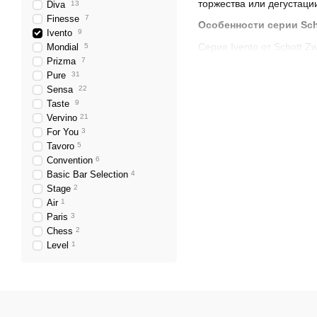
торжества или дегустаци
Diva
13
Finesse
7
Особенности серии Scho
Ivento
9
Серия Ivento от Schott 
Mondial
5
Prizma
7
уникального материала T
Pure
31
прочностью, устойчивост
Sensa
22
многократного мытья в п
Taste
9
Дизайн и функциональ
Vervino
21
For You
3
Бокалы из серии Ivento 
Tavoro
5
мероприятий. Их форма с
Convention
6
оптимальной ширине чаши
Basic Bar Selection
4
Кроме того, бокалы Iven
Stage
2
Air
1
свежесть и легкость нап
Paris
3
идеальные условия для н
Chess
2
коллекции можно найти 
Level
1
Эстетика и стиль
Бокалы Schott Zwiesel I
делает их идеальными дл
подчеркивает их утончен