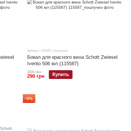
Артикул: 115587_поштучно
wiesel
Бокал для красного вина Schott Zwiesel
Ivento 506 мл (115587)
305 грн
Купить
290 грн
−5%