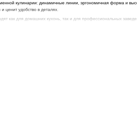
менной кулинарии: динамичные линии, эргономичная форма и высо
и ценит удобство в деталях.
дят как для домашних кухонь, так и для профессиональных заведен
ательность и комфорт
ражает энергию современного ритма жизни. Плавные линии, натур
лает мельницы не просто функциональными, но и эстетично привл
в нескольких цветах – от классического светлого дерева до темных
кухни.
ют мельницы Hip Hop?
дящее ожидания
ены надежными стальными механизмами, обеспечивающими равно
ия и сохранения остроты даже при ежедневной эксплуатации.
а помола
оляет легко настроить степень измельчения – от мелкого до крупно
одходит для соусов, средний – для салатов, а крупный – для мясн