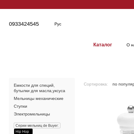
Перейти к основному контенту
0933424545
Рус
Каталог
О н
Сортировка:
по популя
Емкости для специй,
бутылки для масла,уксуса
Мельницы механические
Ступки
Электромельницы
Серии мельниц de Buyer:
Hip Hop