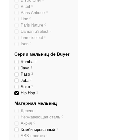
Bistro Chef
Легкость ухода
Vittel
0
Paris Antique
0
Благодаря защитному л
Line
0
даже после длительного 
Paris Nature
0
Daman u'select
0
Идеальны для 
Line u'select
0
Isen
0
Для домашних кули
Серии мельниц de Buyer
Если вы любите готовит
насыщеннее.
Rumba
3
Java
2
Для профессиональ
Paso
3
Jota
2
Рестораны и кафе выби
Soko
1
Где купить мел
Hip Hop
1
Чтобы быть уверенным в 
Материал мельниц
Hop
и другие модели от
Дерево
0
Нержавеющая сталь
0
Идеальный под
Акрил
0
Комбинированный
1
Мельница
Hip Hop
стане
ABS-пластик
0
долговечность, становяс