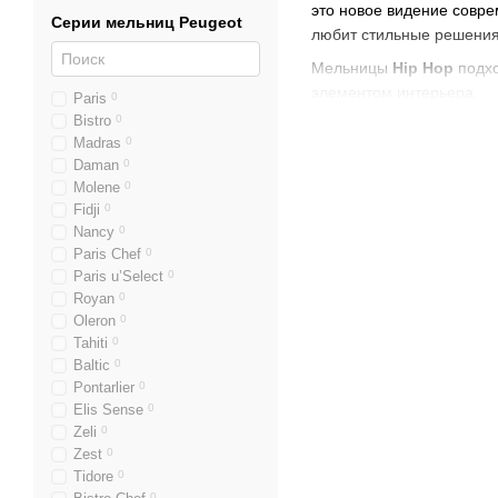
это новое видение совре
Серии мельниц Peugeot
любит стильные решения 
Мельницы
Hip Hop
подхо
элементом интерьера.
Paris
0
Bistro
0
Визуальная привлек
Madras
0
Дизайн серии
Hip Hop
от
Daman
0
Molene
0
покрытиями – все это де
Fidji
0
Коллекция представлена 
Nancy
0
впишется в стиль вашей 
Paris Chef
0
Paris u’Select
0
Почему выбира
Royan
0
Oleron
0
Качество, превосхо
Tahiti
0
Мельницы
Hip Hop
оснащ
Baltic
0
длительного использован
Pontarlier
0
Elis Sense
0
Удобная регулировк
Zeli
0
Zest
0
Система регулировки позв
Tidore
0
мелкий помол идеально п
0