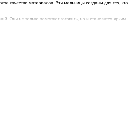
кое качество материалов. Эти мельницы созданы для тех, кто
ий. Они не только помогают готовить, но и становятся ярким
альное дерево в сочетании с матовыми или глянцевыми
екательными.
 оттенков. Это позволяет подобрать модель, которая идеально
мерный и точный помол. Лезвия разработаны для
го. Это важно для тех, кто хочет подчеркнуть вкус блюда:
ых блюд.