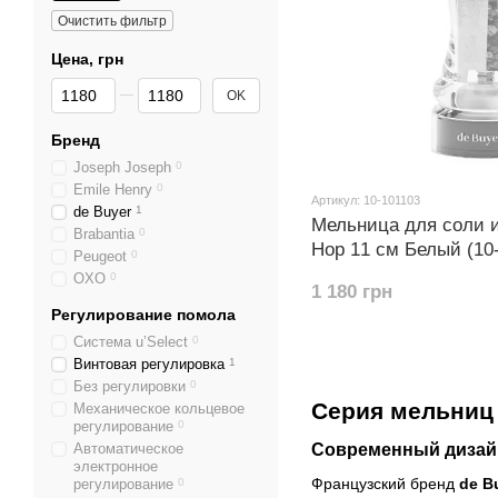
Очистить фильтр
Цена, грн
От Цена, грн
До Цена, грн
OK
Бренд
Joseph Joseph
0
Emile Henry
0
Артикул: 10-101103
de Buyer
1
Мельница для соли и
Brabantia
0
Hop 11 см Белый (10
Peugeot
0
OXO
0
1 180 грн
Регулирование помола
Система u’Select
0
Винтовая регулировка
1
Без регулировки
0
Серия мельниц 
Механическое кольцевое
регулирование
0
Автоматическое
Современный дизайн
электронное
Французский бренд
de B
регулирование
0