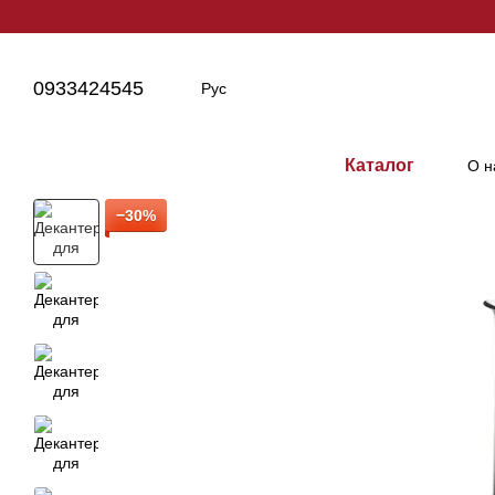
Перейти к основному контенту
0933424545
Рус
Каталог
О н
−30%