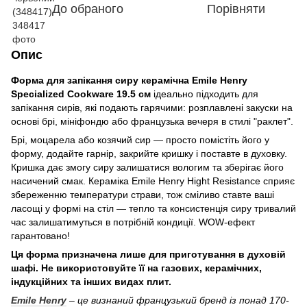
До обраного
Порівняти
Опис
Форма для запікання сиру керамічна Emile Henry
Specialized Cookware 19.5 см
ідеально підходить для
запікання сирів, які подають гарячими: розплавлені закуски на
основі брі, мініфондю або французька вечеря в стилі "раклет".
Брі, моцарела або козячий сир — просто помістіть його у
форму, додайте гарнір, закрийте кришку і поставте в духовку.
Кришка дає змогу сиру залишатися вологим та зберігає його
насичений смак. Кераміка Emile Henry Hight Resistance сприяє
збереженню температури страви, тож сміливо ставте ваші
ласощі у формі на стіл — тепло та консистенція сиру тривалий
час залишатимуться в потрібній кондиції. WOW-ефект
гарантовано!
Ця форма призначена лише для приготування в духовій
шафі. Не використовуйте її на газових, керамічних,
індукційних та інших видах плит.
Emile Henry
– це визнаний французький бренд із понад 170-